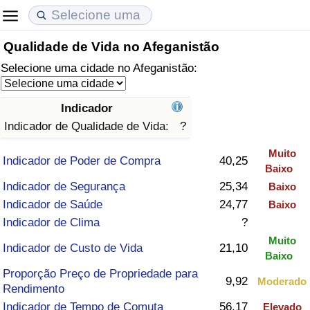
Qualidade de Vida no Afeganistão
Custo de Vida
Preços de Imóveis
Qualidade de Vida
Selecione uma cidade no Afeganistão:
Indicador de Custo de Vida (Atual)
Indicador de Preços de Imóveis (Atual)
Indicador de Qualidade de Vida
Indicador
Indicador de Custo de Vida
Indicador de Preços de Imóveis
Indicador de Qualidade de Vida (Atual)
Indicador de Qualidade de Vida:
?
Muito
Indicador de Custo de Vida Por País
Indicador de Preços de Imóveis por País
Índice de qualidade de vida por país
Indicador de Poder de Compra
40,25
Baixo
Indicador de Segurança
25,34
Baixo
em Aqaba
Crime
Indicador de Saúde
24,77
Baixo
Indicador de Clima
?
Taxa do Indicador de Crime (Atual)
Muito
Indicador de Custo de Vida
21,10
Baixo
Indicador de Crime
Proporção Preço de Propriedade para
9,92
Moderado
Rendimento
Índice de criminalidade por país
Indicador de Tempo de Comuta
56,17
Elevado