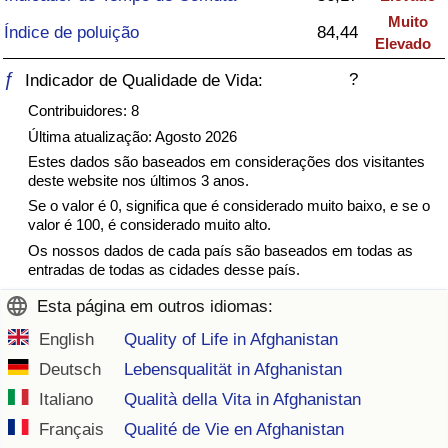
Muito
Índice de poluição
84,44
Saúde
Elevado
ƒ
?
Indicador de Qualidade de Vida:
Indicador de Saúde (Atual)
Contribuidores: 8
Última atualização: Agosto 2026
Indicador de Saúde
Estes dados são baseados em considerações dos visitantes
deste website nos últimos 3 anos.
Indicador de Saúde por País
Se o valor é 0, significa que é considerado muito baixo, e se o
valor é 100, é considerado muito alto.
Poluição
Os nossos dados de cada país são baseados em todas as
entradas de todas as cidades desse país.
Indicador de Poluição (Atual)
Esta página em outros idiomas:
English
Quality of Life in Afghanistan
Índice de poluição
Deutsch
Lebensqualität in Afghanistan
Indicador de Poluição por País
Italiano
Qualità della Vita in Afghanistan
Français
Qualité de Vie en Afghanistan
Trânsito