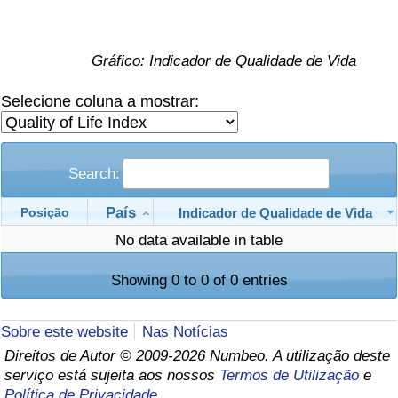
Saúde
Gráfico: Indicador de Qualidade de Vida
Indicador de Saúde (Atual)
Selecione coluna a mostrar:
Indicador de Saúde
Indicador de Saúde por País
Search:
País
Poluição
Indicador de Qualidade de Vida
Posição
No data available in table
Indicador de Poluição (Atual)
Showing 0 to 0 of 0 entries
Índice de poluição
Sobre este website
Nas Notícias
Indicador de Poluição por País
Direitos de Autor © 2009-2026 Numbeo. A utilização deste
serviço está sujeita aos nossos
Termos de Utilização
e
Trânsito
Política de Privacidade