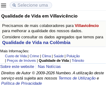
Qualidade de Vida em Villavicêncio
Custo de Vida
Preços de Imóveis
Qualidade de Vida
Precisamos de mais colaboradores para
Villavicêncio
Indicador de Custo de Vida (Atual)
Indicador de Preços de Imóveis (Atual)
Indicador de Qualidade de Vida
para melhorar a qualidade dos nossos dados.
Considere consultar os dados agregados que temos para
Indicador de Custo de Vida
Indicador de Preços de Imóveis
Indicador de Qualidade de Vida (Atual)
Qualidade de Vida na Colômbia
Mais Informações:
Indicador de Custo de Vida Por País
Indicador de Preços de Imóveis por País
Índice de qualidade de vida por país
Custo de Vida
|
Crime
|
Clima
|
Saúde
|
Poluição
|
Preços de Imóveis
|
Qualidade de Vida
|
Trânsito
em Aqaba
Crime
Sobre este website
Nas Notícias
Direitos de Autor © 2009-2026 Numbeo. A utilização deste
serviço está sujeita aos nossos
Termos de Utilização
e
Taxa do Indicador de Crime (Atual)
Política de Privacidade
Indicador de Crime
Índice de criminalidade por país