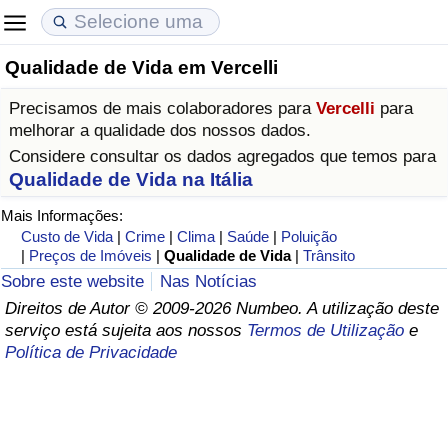
Qualidade de Vida em Vercelli
Custo de Vida
Preços de Imóveis
Qualidade de Vida
Precisamos de mais colaboradores para
Vercelli
para
Indicador de Custo de Vida (Atual)
Indicador de Preços de Imóveis (Atual)
Indicador de Qualidade de Vida
melhorar a qualidade dos nossos dados.
Considere consultar os dados agregados que temos para
Indicador de Custo de Vida
Indicador de Preços de Imóveis
Indicador de Qualidade de Vida (Atual)
Qualidade de Vida na Itália
Mais Informações:
Indicador de Custo de Vida Por País
Indicador de Preços de Imóveis por País
Índice de qualidade de vida por país
Custo de Vida
|
Crime
|
Clima
|
Saúde
|
Poluição
|
Preços de Imóveis
|
Qualidade de Vida
|
Trânsito
em Aqaba
Crime
Sobre este website
Nas Notícias
Direitos de Autor © 2009-2026 Numbeo. A utilização deste
serviço está sujeita aos nossos
Termos de Utilização
e
Taxa do Indicador de Crime (Atual)
Política de Privacidade
Indicador de Crime
Índice de criminalidade por país