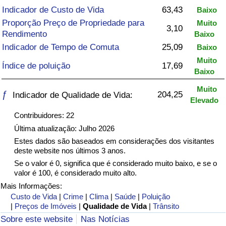
Indicador de Custo de Vida
63,43
Baixo
Saúde
Proporção Preço de Propriedade para
Muito
3,10
Rendimento
Baixo
Indicador de Saúde (Atual)
Indicador de Tempo de Comuta
25,09
Baixo
Muito
Índice de poluição
17,69
Indicador de Saúde
Baixo
Muito
ƒ
204,25
Indicador de Saúde por País
Indicador de Qualidade de Vida:
Elevado
Contribuidores: 22
Poluição
Última atualização: Julho 2026
Estes dados são baseados em considerações dos visitantes
Indicador de Poluição (Atual)
deste website nos últimos 3 anos.
Se o valor é 0, significa que é considerado muito baixo, e se o
Índice de poluição
valor é 100, é considerado muito alto.
Mais Informações:
Custo de Vida
|
Crime
|
Clima
|
Saúde
|
Poluição
Indicador de Poluição por País
|
Preços de Imóveis
|
Qualidade de Vida
|
Trânsito
Sobre este website
Nas Notícias
Trânsito