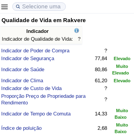
Qualidade de Vida em Rakvere
Custo de Vida
Preços de Imóveis
Qualidade de Vida
Indicador
Indicador de Custo de Vida (Atual)
Indicador de Preços de Imóveis (Atual)
Indicador de Qualidade de Vida
Indicador de Qualidade de Vida:
?
Indicador de Poder de Compra
?
Indicador de Custo de Vida
Indicador de Preços de Imóveis
Indicador de Qualidade de Vida (Atual)
Indicador de Segurança
77,84
Elevado
Muito
Indicador de Custo de Vida Por País
Indicador de Preços de Imóveis por País
Índice de qualidade de vida por país
Indicador de Saúde
80,86
Elevado
Indicador de Clima
61,20
Elevado
em Aqaba
Crime
Indicador de Custo de Vida
?
Proporção Preço de Propriedade para
Taxa do Indicador de Crime (Atual)
?
Rendimento
Muito
Indicador de Tempo de Comuta
14,33
Indicador de Crime
Baixo
Muito
Índice de poluição
2,68
Índice de criminalidade por país
Baixo