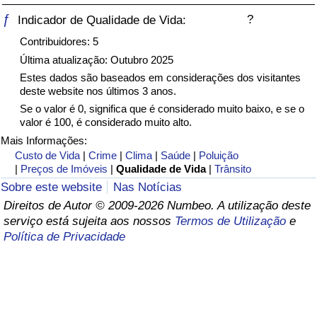
ƒ
?
Indicador de Qualidade de Vida:
Saúde
Contribuidores: 5
Última atualização: Outubro 2025
Indicador de Saúde (Atual)
Estes dados são baseados em considerações dos visitantes
deste website nos últimos 3 anos.
Indicador de Saúde
Se o valor é 0, significa que é considerado muito baixo, e se o
valor é 100, é considerado muito alto.
Indicador de Saúde por País
Mais Informações:
Custo de Vida
|
Crime
|
Clima
|
Saúde
|
Poluição
|
Preços de Imóveis
|
Qualidade de Vida
|
Trânsito
Poluição
Sobre este website
Nas Notícias
Indicador de Poluição (Atual)
Direitos de Autor © 2009-2026 Numbeo. A utilização deste
serviço está sujeita aos nossos
Termos de Utilização
e
Política de Privacidade
Índice de poluição
Indicador de Poluição por País
Trânsito