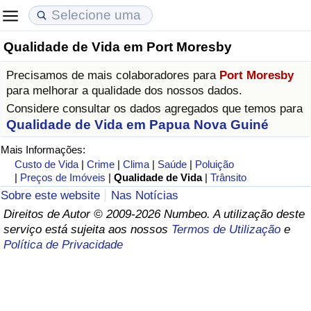
Qualidade de Vida em Port Moresby
Custo de Vida
Preços de Imóveis
Qualidade de Vida
Precisamos de mais colaboradores para
Port Moresby
Indicador de Custo de Vida (Atual)
Indicador de Preços de Imóveis (Atual)
Indicador de Qualidade de Vida
para melhorar a qualidade dos nossos dados.
Considere consultar os dados agregados que temos para
Indicador de Custo de Vida
Indicador de Preços de Imóveis
Indicador de Qualidade de Vida (Atual)
Qualidade de Vida em Papua Nova Guiné
Mais Informações:
Indicador de Custo de Vida Por País
Indicador de Preços de Imóveis por País
Índice de qualidade de vida por país
Custo de Vida
|
Crime
|
Clima
|
Saúde
|
Poluição
|
Preços de Imóveis
|
Qualidade de Vida
|
Trânsito
em Aqaba
Crime
Sobre este website
Nas Notícias
Direitos de Autor © 2009-2026 Numbeo. A utilização deste
serviço está sujeita aos nossos
Termos de Utilização
e
Taxa do Indicador de Crime (Atual)
Política de Privacidade
Indicador de Crime
Índice de criminalidade por país