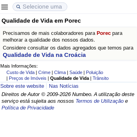
Qualidade de Vida em Porec
Custo de Vida
Preços de Imóveis
Qualidade de Vida
Precisamos de mais colaboradores para
Porec
para
Indicador de Custo de Vida (Atual)
Indicador de Preços de Imóveis (Atual)
Indicador de Qualidade de Vida
melhorar a qualidade dos nossos dados.
Considere consultar os dados agregados que temos para
Indicador de Custo de Vida
Indicador de Preços de Imóveis
Indicador de Qualidade de Vida (Atual)
Qualidade de Vida na Croácia
Mais Informações:
Indicador de Custo de Vida Por País
Indicador de Preços de Imóveis por País
Índice de qualidade de vida por país
Custo de Vida
|
Crime
|
Clima
|
Saúde
|
Poluição
|
Preços de Imóveis
|
Qualidade de Vida
|
Trânsito
em Aqaba
Crime
Sobre este website
Nas Notícias
Direitos de Autor © 2009-2026 Numbeo. A utilização deste
serviço está sujeita aos nossos
Termos de Utilização
e
Taxa do Indicador de Crime (Atual)
Política de Privacidade
Indicador de Crime
Índice de criminalidade por país