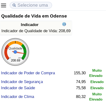
Qualidade de Vida em Odense
Custo de Vida
Preços de Imóveis
Qualidade de Vida
Indicador
Indicador de Custo de Vida (Atual)
Indicador de Preços de Imóveis (Atual)
Indicador de Qualidade de Vida
Indicador de Qualidade de Vida:
208,69
Indicador de Custo de Vida
Indicador de Preços de Imóveis
Indicador de Qualidade de Vida (Atual)
Qualidade
Indicador de Custo de Vida Por País
Indicador de Preços de Imóveis por País
Índice de qualidade de vida por país
0
240
208.69
em Aqaba
Crime
Muito
Indicador de Poder de Compra
155,30
Elevado
Taxa do Indicador de Crime (Atual)
Indicador de Segurança
74,95
Elevado
Indicador de Saúde
75,58
Elevado
Indicador de Crime
Muito
Indicador de Clima
80,32
Elevado
Índice de criminalidade por país