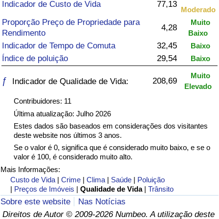
Indicador de Custo de Vida
77,13
Moderado
Saúde
Proporção Preço de Propriedade para
Muito
4,28
Rendimento
Baixo
Indicador de Saúde (Atual)
Indicador de Tempo de Comuta
32,45
Baixo
Índice de poluição
29,54
Baixo
Indicador de Saúde
Muito
ƒ
208,69
Indicador de Qualidade de Vida:
Elevado
Indicador de Saúde por País
Contribuidores: 11
Última atualização: Julho 2026
Poluição
Estes dados são baseados em considerações dos visitantes
deste website nos últimos 3 anos.
Indicador de Poluição (Atual)
Se o valor é 0, significa que é considerado muito baixo, e se o
valor é 100, é considerado muito alto.
Índice de poluição
Mais Informações:
Custo de Vida
|
Crime
|
Clima
|
Saúde
|
Poluição
|
Preços de Imóveis
|
Qualidade de Vida
|
Trânsito
Indicador de Poluição por País
Sobre este website
Nas Notícias
Direitos de Autor © 2009-2026 Numbeo. A utilização deste
Trânsito