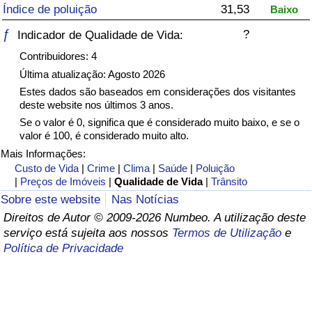
Índice de poluição
31,53
Baixo
Saúde
ƒ
?
Indicador de Qualidade de Vida:
Contribuidores: 4
Indicador de Saúde (Atual)
Última atualização: Agosto 2026
Estes dados são baseados em considerações dos visitantes
Indicador de Saúde
deste website nos últimos 3 anos.
Se o valor é 0, significa que é considerado muito baixo, e se o
Indicador de Saúde por País
valor é 100, é considerado muito alto.
Mais Informações:
Poluição
Custo de Vida
|
Crime
|
Clima
|
Saúde
|
Poluição
|
Preços de Imóveis
|
Qualidade de Vida
|
Trânsito
Sobre este website
Nas Notícias
Indicador de Poluição (Atual)
Direitos de Autor © 2009-2026 Numbeo. A utilização deste
serviço está sujeita aos nossos
Termos de Utilização
e
Índice de poluição
Política de Privacidade
Indicador de Poluição por País
Trânsito