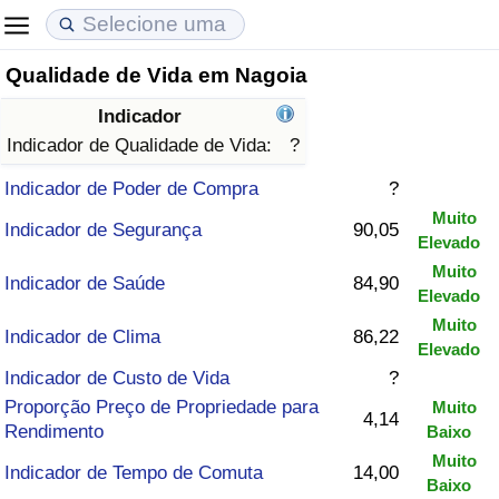
Qualidade de Vida em Nagoia
Custo de Vida
Preços de Imóveis
Qualidade de Vida
Indicador
Indicador de Custo de Vida (Atual)
Indicador de Preços de Imóveis (Atual)
Indicador de Qualidade de Vida
Indicador de Qualidade de Vida:
?
Indicador de Poder de Compra
?
Indicador de Custo de Vida
Indicador de Preços de Imóveis
Indicador de Qualidade de Vida (Atual)
Muito
Indicador de Segurança
90,05
Elevado
Indicador de Custo de Vida Por País
Indicador de Preços de Imóveis por País
Índice de qualidade de vida por país
Muito
Indicador de Saúde
84,90
Elevado
em Aqaba
Crime
Muito
Indicador de Clima
86,22
Elevado
Taxa do Indicador de Crime (Atual)
Indicador de Custo de Vida
?
Proporção Preço de Propriedade para
Muito
4,14
Indicador de Crime
Rendimento
Baixo
Muito
Indicador de Tempo de Comuta
14,00
Índice de criminalidade por país
Baixo