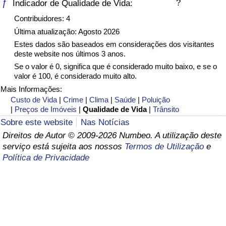
ƒ
?
Indicador de Qualidade de Vida:
Saúde
Contribuidores: 4
Última atualização: Agosto 2026
Indicador de Saúde (Atual)
Estes dados são baseados em considerações dos visitantes
deste website nos últimos 3 anos.
Se o valor é 0, significa que é considerado muito baixo, e se o
Indicador de Saúde
valor é 100, é considerado muito alto.
Mais Informações:
Indicador de Saúde por País
Custo de Vida
|
Crime
|
Clima
|
Saúde
|
Poluição
|
Preços de Imóveis
|
Qualidade de Vida
|
Trânsito
Poluição
Sobre este website
Nas Notícias
Direitos de Autor © 2009-2026 Numbeo. A utilização deste
Indicador de Poluição (Atual)
serviço está sujeita aos nossos
Termos de Utilização
e
Política de Privacidade
Índice de poluição
Indicador de Poluição por País
Trânsito