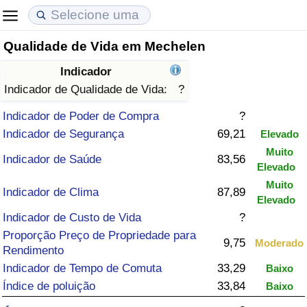
Qualidade de Vida em Mechelen
Custo de Vida
Preços de Imóveis
Qualidade de Vida
Indicador
Indicador de Custo de Vida (Atual)
Indicador de Preços de Imóveis (Atual)
Indicador de Qualidade de Vida
Indicador de Qualidade de Vida:
?
Indicador de Poder de Compra
?
Indicador de Custo de Vida
Indicador de Preços de Imóveis
Indicador de Qualidade de Vida (Atual)
Indicador de Segurança
69,21
Elevado
Muito
Indicador de Custo de Vida Por País
Indicador de Preços de Imóveis por País
Índice de qualidade de vida por país
Indicador de Saúde
83,56
Elevado
Muito
em Aqaba
Crime
Indicador de Clima
87,89
Elevado
Indicador de Custo de Vida
?
Taxa do Indicador de Crime (Atual)
Proporção Preço de Propriedade para
9,75
Moderado
Rendimento
Indicador de Crime
Indicador de Tempo de Comuta
33,29
Baixo
Índice de poluição
33,84
Baixo
Índice de criminalidade por país