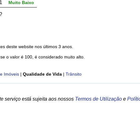
1
Muito Baixo
?
es deste website nos últimos 3 anos.
 se o valor é 100, é considerado muito alto.
e Imóveis
|
Qualidade de Vida
|
Trânsito
e serviço está sujeita aos nossos
Termos de Utilização
e
Polít