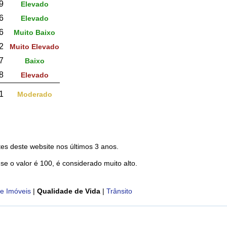
9
Elevado
6
Elevado
6
Muito Baixo
2
Muito Elevado
7
Baixo
8
Elevado
1
Moderado
es deste website nos últimos 3 anos.
 se o valor é 100, é considerado muito alto.
e Imóveis
|
Qualidade de Vida
|
Trânsito