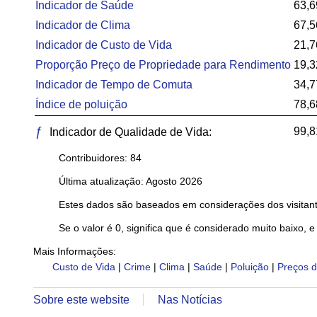
Indicador de Saúde
63,6
Indicador de Clima
67,5
Indicador de Custo de Vida
21,7
Proporção Preço de Propriedade para Rendimento
19,3
Indicador de Tempo de Comuta
34,7
Índice de poluição
78,6
ƒ
99,8
Indicador de Qualidade de Vida:
Contribuidores: 84
Última atualização: Agosto 2026
Estes dados são baseados em considerações dos visitant
Se o valor é 0, significa que é considerado muito baixo, e
Mais Informações:
Custo de Vida
|
Crime
|
Clima
|
Saúde
|
Poluição
|
Preços d
Sobre este website
Nas Notícias