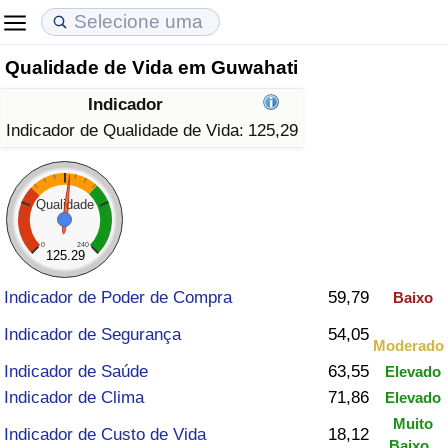
Qualidade de Vida em Guwahati
Custo de Vida
Preços de Imóveis
Qualidade de Vida
Indicador
Indicador de Custo de Vida (Atual)
Indicador de Preços de Imóveis (Atual)
Indicador de Qualidade de Vida
Indicador de Qualidade de Vida:
125,29
Indicador de Custo de Vida
Indicador de Preços de Imóveis
Indicador de Qualidade de Vida (Atual)
Qualidade
Indicador de Custo de Vida Por País
Indicador de Preços de Imóveis por País
Índice de qualidade de vida por país
0
240
125.29
em Aqaba
Crime
Indicador de Poder de Compra
59,79
Baixo
Taxa do Indicador de Crime (Atual)
Indicador de Segurança
54,05
Moderado
Indicador de Saúde
63,55
Elevado
Indicador de Crime
Indicador de Clima
71,86
Elevado
Muito
Índice de criminalidade por país
Indicador de Custo de Vida
18,12
Baixo