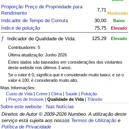
Proporção Preço de Propriedade para
7,71
Saúde
Rendimento
Moderado
Indicador de Tempo de Comuta
30,00
Baixo
Indicador de Saúde (Atual)
Índice de poluição
75,75
Elevado
ƒ
125,29
Indicador de Qualidade de Vida:
Elevado
Indicador de Saúde
Contribuidores: 5
Indicador de Saúde por País
Última atualização: Junho 2026
Estes dados são baseados em considerações dos visitantes
deste website nos últimos 3 anos.
Poluição
Se o valor é 0, significa que é considerado muito baixo, e se o
valor é 100, é considerado muito alto.
Indicador de Poluição (Atual)
Mais Informações:
Custo de Vida
|
Crime
|
Clima
|
Saúde
|
Poluição
Índice de poluição
|
Preços de Imóveis
|
Qualidade de Vida
|
Trânsito
Sobre este website
Nas Notícias
Indicador de Poluição por País
Direitos de Autor © 2009-2026 Numbeo. A utilização deste
serviço está sujeita aos nossos
Termos de Utilização
e
Política de Privacidade
Trânsito