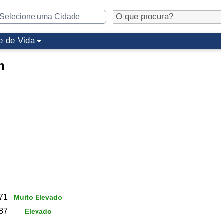
e de Vida
n
71
Muito Elevado
87
Elevado