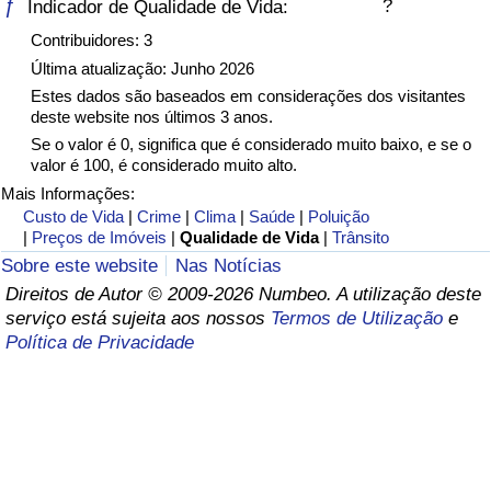
ƒ
?
Indicador de Qualidade de Vida:
Saúde
Contribuidores: 3
Última atualização: Junho 2026
Indicador de Saúde (Atual)
Estes dados são baseados em considerações dos visitantes
deste website nos últimos 3 anos.
Se o valor é 0, significa que é considerado muito baixo, e se o
Indicador de Saúde
valor é 100, é considerado muito alto.
Mais Informações:
Indicador de Saúde por País
Custo de Vida
|
Crime
|
Clima
|
Saúde
|
Poluição
|
Preços de Imóveis
|
Qualidade de Vida
|
Trânsito
Poluição
Sobre este website
Nas Notícias
Direitos de Autor © 2009-2026 Numbeo. A utilização deste
Indicador de Poluição (Atual)
serviço está sujeita aos nossos
Termos de Utilização
e
Política de Privacidade
Índice de poluição
Indicador de Poluição por País
Trânsito