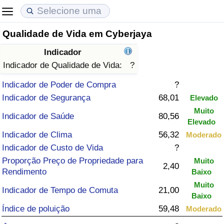
Qualidade de Vida em Cyberjaya
Custo de Vida
Preços de Imóveis
Qualidade de Vida
Indicador
Indicador de Custo de Vida (Atual)
Indicador de Preços de Imóveis (Atual)
Indicador de Qualidade de Vida
Indicador de Qualidade de Vida:
?
Indicador de Poder de Compra
?
Indicador de Custo de Vida
Indicador de Preços de Imóveis
Indicador de Qualidade de Vida (Atual)
Indicador de Segurança
68,01
Elevado
Muito
Indicador de Custo de Vida Por País
Indicador de Preços de Imóveis por País
Índice de qualidade de vida por país
Indicador de Saúde
80,56
Elevado
Indicador de Clima
56,32
Moderado
em Aqaba
Crime
Indicador de Custo de Vida
?
Proporção Preço de Propriedade para
Muito
Taxa do Indicador de Crime (Atual)
2,40
Rendimento
Baixo
Muito
Indicador de Tempo de Comuta
21,00
Indicador de Crime
Baixo
Índice de poluição
59,48
Moderado
Índice de criminalidade por país