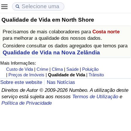
Qualidade de Vida em North Shore
Custo de Vida
Preços de Imóveis
Qualidade de Vida
Precisamos de mais colaboradores para
Costa norte
Indicador de Custo de Vida (Atual)
Indicador de Preços de Imóveis (Atual)
Indicador de Qualidade de Vida
para melhorar a qualidade dos nossos dados.
Considere consultar os dados agregados que temos para
Indicador de Custo de Vida
Indicador de Preços de Imóveis
Indicador de Qualidade de Vida (Atual)
Qualidade de Vida na Nova Zelândia
Mais Informações:
Indicador de Custo de Vida Por País
Indicador de Preços de Imóveis por País
Índice de qualidade de vida por país
Custo de Vida
|
Crime
|
Clima
|
Saúde
|
Poluição
|
Preços de Imóveis
|
Qualidade de Vida
|
Trânsito
em Aqaba
Crime
Sobre este website
Nas Notícias
Direitos de Autor © 2009-2026 Numbeo. A utilização deste
serviço está sujeita aos nossos
Termos de Utilização
e
Taxa do Indicador de Crime (Atual)
Política de Privacidade
Indicador de Crime
Índice de criminalidade por país