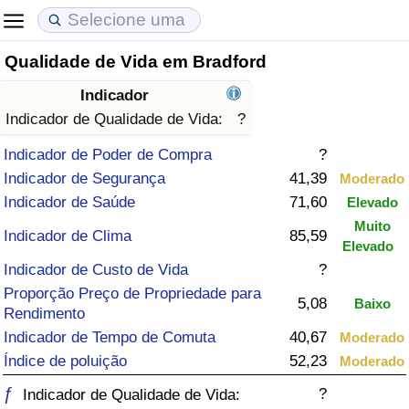
Qualidade de Vida em Bradford
Custo de Vida
Preços de Imóveis
Qualidade de Vida
Indicador
Indicador de Custo de Vida (Atual)
Indicador de Preços de Imóveis (Atual)
Indicador de Qualidade de Vida
Indicador de Qualidade de Vida:
?
Indicador de Poder de Compra
?
Indicador de Custo de Vida
Indicador de Preços de Imóveis
Indicador de Qualidade de Vida (Atual)
Indicador de Segurança
41,39
Moderado
Indicador de Saúde
71,60
Elevado
Indicador de Custo de Vida Por País
Indicador de Preços de Imóveis por País
Índice de qualidade de vida por país
Muito
Indicador de Clima
85,59
Elevado
em Aqaba
Crime
Indicador de Custo de Vida
?
Proporção Preço de Propriedade para
Taxa do Indicador de Crime (Atual)
5,08
Baixo
Rendimento
Indicador de Tempo de Comuta
40,67
Moderado
Indicador de Crime
Índice de poluição
52,23
Moderado
ƒ
?
Índice de criminalidade por país
Indicador de Qualidade de Vida: