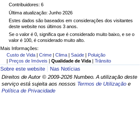
Contribuidores: 6
Saúde
Última atualização: Junho 2026
Estes dados são baseados em considerações dos visitantes
deste website nos últimos 3 anos.
Indicador de Saúde (Atual)
Se o valor é 0, significa que é considerado muito baixo, e se o
valor é 100, é considerado muito alto.
Indicador de Saúde
Mais Informações:
Custo de Vida
|
Crime
|
Clima
|
Saúde
|
Poluição
Indicador de Saúde por País
|
Preços de Imóveis
|
Qualidade de Vida
|
Trânsito
Sobre este website
Nas Notícias
Poluição
Direitos de Autor © 2009-2026 Numbeo. A utilização deste
serviço está sujeita aos nossos
Termos de Utilização
e
Indicador de Poluição (Atual)
Política de Privacidade
Índice de poluição
Indicador de Poluição por País
Trânsito