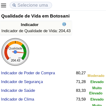
Qualidade de Vida em Botosani
Custo de Vida
Preços de Imóveis
Qualidade de Vida
Indicador
Indicador de Custo de Vida (Atual)
Indicador de Preços de Imóveis (Atual)
Indicador de Qualidade de Vida
Indicador de Qualidade de Vida:
204,43
Indicador de Custo de Vida
Indicador de Preços de Imóveis
Indicador de Qualidade de Vida (Atual)
Qualidade
Indicador de Custo de Vida Por País
Indicador de Preços de Imóveis por País
Índice de qualidade de vida por país
0
240
204.43
em Aqaba
Crime
Indicador de Poder de Compra
80,27
Moderado
Taxa do Indicador de Crime (Atual)
Indicador de Segurança
71,28
Elevado
Muito
Indicador de Crime
Indicador de Saúde
83,33
Elevado
Indicador de Clima
73,59
Elevado
Índice de criminalidade por país
Muito