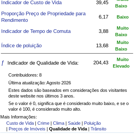
Indicador de Custo de Vida
39,45
Baixo
Saúde
Proporção Preço de Propriedade para
6,17
Baixo
Rendimento
Indicador de Saúde (Atual)
Muito
Indicador de Tempo de Comuta
3,88
Baixo
Indicador de Saúde
Muito
Índice de poluição
13,68
Baixo
Indicador de Saúde por País
Muito
ƒ
204,43
Indicador de Qualidade de Vida:
Elevado
Poluição
Contribuidores: 8
Última atualização: Agosto 2026
Indicador de Poluição (Atual)
Estes dados são baseados em considerações dos visitantes
deste website nos últimos 3 anos.
Índice de poluição
Se o valor é 0, significa que é considerado muito baixo, e se o
valor é 100, é considerado muito alto.
Mais Informações:
Indicador de Poluição por País
Custo de Vida
|
Crime
|
Clima
|
Saúde
|
Poluição
|
Preços de Imóveis
|
Qualidade de Vida
|
Trânsito
Trânsito