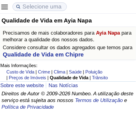
Qualidade de Vida em Ayia Napa
Custo de Vida
Preços de Imóveis
Qualidade de Vida
Precisamos de mais colaboradores para
Ayia Napa
para
Indicador de Custo de Vida (Atual)
Indicador de Preços de Imóveis (Atual)
Indicador de Qualidade de Vida
melhorar a qualidade dos nossos dados.
Considere consultar os dados agregados que temos para
Indicador de Custo de Vida
Indicador de Preços de Imóveis
Indicador de Qualidade de Vida (Atual)
Qualidade de Vida em Chipre
Mais Informações:
Indicador de Custo de Vida Por País
Indicador de Preços de Imóveis por País
Índice de qualidade de vida por país
Custo de Vida
|
Crime
|
Clima
|
Saúde
|
Poluição
|
Preços de Imóveis
|
Qualidade de Vida
|
Trânsito
em Aqaba
Crime
Sobre este website
Nas Notícias
Direitos de Autor © 2009-2026 Numbeo. A utilização deste
serviço está sujeita aos nossos
Termos de Utilização
e
Taxa do Indicador de Crime (Atual)
Política de Privacidade
Indicador de Crime
Índice de criminalidade por país