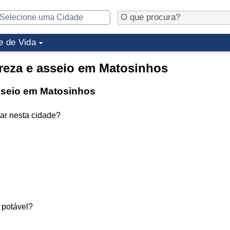
e de Vida
reza e asseio em Matosinhos
asseio em Matosinhos
 ar nesta cidade?
 potável?