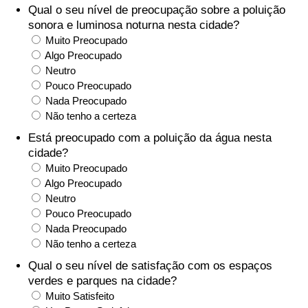
Qual o seu nível de preocupação sobre a poluição
sonora e luminosa noturna nesta cidade?
Indicador de Trânsito
Muito Preocupado
Algo Preocupado
Indicador de Trânsito (Atual)
Neutro
Pouco Preocupado
Nada Preocupado
Indicador de Trânsito por País
Não tenho a certeza
Está preocupado com a poluição da água nesta
cidade?
Muito Preocupado
Algo Preocupado
Neutro
Pouco Preocupado
Nada Preocupado
Não tenho a certeza
Qual o seu nível de satisfação com os espaços
verdes e parques na cidade?
Muito Satisfeito