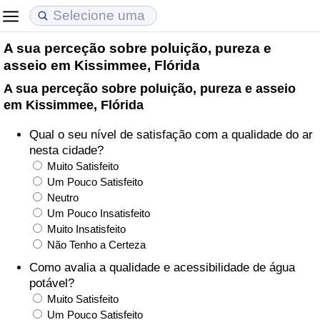
A sua perceção sobre poluição, pureza e
Custo de Vida
Preços de Imóveis
Qualidade de Vida
asseio em Kissimmee, Flórida
A sua perceção sobre poluição, pureza e asseio
Indicador de Custo de Vida (Atual)
Indicador de Preços de Imóveis (Atual)
Indicador de Qualidade de Vida
em Kissimmee, Flórida
Indicador de Custo de Vida
Indicador de Preços de Imóveis
Indicador de Qualidade de Vida (Atual)
Qual o seu nível de satisfação com a qualidade do ar
nesta cidade?
Indicador de Custo de Vida Por País
Indicador de Preços de Imóveis por País
Índice de qualidade de vida por país
Muito Satisfeito
Um Pouco Satisfeito
Neutro
em Aqaba
Crime
Um Pouco Insatisfeito
Muito Insatisfeito
Taxa do Indicador de Crime (Atual)
Não Tenho a Certeza
Como avalia a qualidade e acessibilidade de água
Indicador de Crime
potável?
Muito Satisfeito
Índice de criminalidade por país
Um Pouco Satisfeito