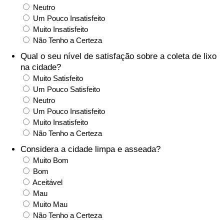
Neutro
Saúde
Um Pouco Insatisfeito
Muito Insatisfeito
Não Tenho a Certeza
Indicador de Saúde (Atual)
Qual o seu nível de satisfação sobre a coleta de lixo
na cidade?
Indicador de Saúde
Muito Satisfeito
Um Pouco Satisfeito
Indicador de Saúde por País
Neutro
Um Pouco Insatisfeito
Poluição
Muito Insatisfeito
Não Tenho a Certeza
Indicador de Poluição (Atual)
Considera a cidade limpa e asseada?
Muito Bom
Índice de poluição
Bom
Aceitável
Mau
Indicador de Poluição por País
Muito Mau
Não Tenho a Certeza
Trânsito