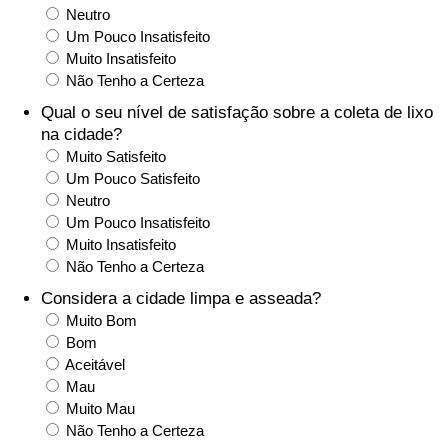
Neutro
Saúde
Um Pouco Insatisfeito
Muito Insatisfeito
Não Tenho a Certeza
Indicador de Saúde (Atual)
Qual o seu nível de satisfação sobre a coleta de lixo
na cidade?
Indicador de Saúde
Muito Satisfeito
Um Pouco Satisfeito
Indicador de Saúde por País
Neutro
Um Pouco Insatisfeito
Poluição
Muito Insatisfeito
Não Tenho a Certeza
Indicador de Poluição (Atual)
Considera a cidade limpa e asseada?
Muito Bom
Índice de poluição
Bom
Aceitável
Mau
Indicador de Poluição por País
Muito Mau
Não Tenho a Certeza
Trânsito