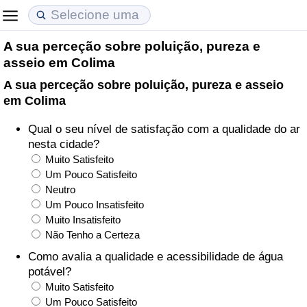
A sua perceção sobre poluição, pureza e
Custo de Vida
Preços de Imóveis
Qualidade de Vida
asseio em Colima
A sua perceção sobre poluição, pureza e asseio
Indicador de Custo de Vida (Atual)
Indicador de Preços de Imóveis (Atual)
Indicador de Qualidade de Vida
em Colima
Indicador de Custo de Vida
Indicador de Preços de Imóveis
Indicador de Qualidade de Vida (Atual)
Qual o seu nível de satisfação com a qualidade do ar
nesta cidade?
Indicador de Custo de Vida Por País
Indicador de Preços de Imóveis por País
Índice de qualidade de vida por país
Muito Satisfeito
Um Pouco Satisfeito
Neutro
em Aqaba
Crime
Um Pouco Insatisfeito
Muito Insatisfeito
Taxa do Indicador de Crime (Atual)
Não Tenho a Certeza
Como avalia a qualidade e acessibilidade de água
Indicador de Crime
potável?
Muito Satisfeito
Índice de criminalidade por país
Um Pouco Satisfeito