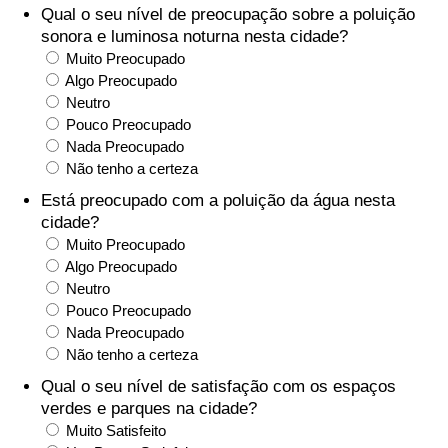
Qual o seu nível de preocupação sobre a poluição
sonora e luminosa noturna nesta cidade?
Indicador de Trânsito
Muito Preocupado
Algo Preocupado
Indicador de Trânsito (Atual)
Neutro
Pouco Preocupado
Nada Preocupado
Indicador de Trânsito por País
Não tenho a certeza
Está preocupado com a poluição da água nesta
cidade?
Muito Preocupado
Algo Preocupado
Neutro
Pouco Preocupado
Nada Preocupado
Não tenho a certeza
Qual o seu nível de satisfação com os espaços
verdes e parques na cidade?
Muito Satisfeito