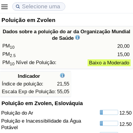
Poluição em Zvolen
Custo de Vida
Preços de Imóveis
Qualidade de Vida
Dados sobre a poluição do ar da Organização Mundial
Indicador de Custo de Vida (Atual)
Indicador de Preços de Imóveis (Atual)
Indicador de Qualidade de Vida
de Saúde
PM
20,00
10
Indicador de Custo de Vida
Indicador de Preços de Imóveis
Indicador de Qualidade de Vida (Atual)
PM
15,00
2.5
PM
Nível de Poluição:
Baixo a Moderado
10
Indicador de Custo de Vida Por País
Indicador de Preços de Imóveis por País
Índice de qualidade de vida por país
Indicador
em Aqaba
Crime
Índice de poluição:
21,55
Escala Exp de Poluição:
55,05
Taxa do Indicador de Crime (Atual)
Poluição em Zvolen, Eslováquia
Poluição do Ar
12.50
Indicador de Crime
Poluição e Inacessibilidade da Água
12.50
Potável
Índice de criminalidade por país