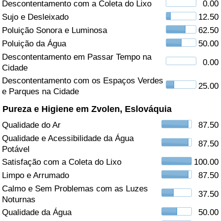
Descontentamento com a Coleta do Lixo
0.00
Sujo e Desleixado
12.50
Saúde
Poluição Sonora e Luminosa
62.50
Indicador de Saúde (Atual)
Poluição da Água
50.00
Descontentamento em Passar Tempo na
0.00
Cidade
Indicador de Saúde
Descontentamento com os Espaços Verdes
25.00
e Parques na Cidade
Indicador de Saúde por País
Pureza e Higiene em Zvolen, Eslováquia
Poluição
Qualidade do Ar
87.50
Qualidade e Acessibilidade da Água
Indicador de Poluição (Atual)
87.50
Potável
Satisfação com a Coleta do Lixo
100.00
Índice de poluição
Limpo e Arrumado
87.50
Calmo e Sem Problemas com as Luzes
Indicador de Poluição por País
37.50
Noturnas
Qualidade da Água
50.00
Trânsito