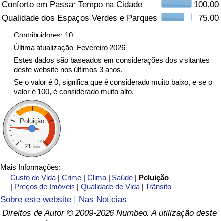
Conforto em Passar Tempo na Cidade
100.00
Qualidade dos Espaços Verdes e Parques
75.00
Indicador de Trânsito
Contribuidores: 10
Indicador de Trânsito (Atual)
Última atualização: Fevereiro 2026
Estes dados são baseados em considerações dos visitantes
deste website nos últimos 3 anos.
Indicador de Trânsito por País
Se o valor é 0, significa que é considerado muito baixo, e se o
valor é 100, é considerado muito alto.
Poluição
0
120
21.55
Mais Informações:
Custo de Vida
|
Crime
|
Clima
|
Saúde
|
Poluição
|
Preços de Imóveis
|
Qualidade de Vida
|
Trânsito
Sobre este website
Nas Notícias
Direitos de Autor © 2009-2026 Numbeo. A utilização deste