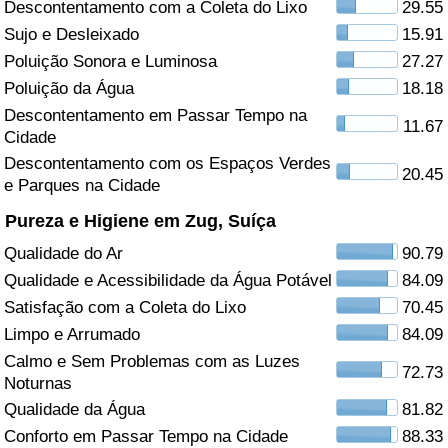
Descontentamento com a Coleta do Lixo
29.55
Sujo e Desleixado
15.91
Saúde
Poluição Sonora e Luminosa
27.27
Indicador de Saúde (Atual)
Poluição da Água
18.18
Descontentamento em Passar Tempo na
11.67
Cidade
Indicador de Saúde
Descontentamento com os Espaços Verdes
20.45
e Parques na Cidade
Indicador de Saúde por País
Pureza e Higiene em Zug, Suíça
Poluição
Qualidade do Ar
90.79
Qualidade e Acessibilidade da Água Potável
84.09
Indicador de Poluição (Atual)
Satisfação com a Coleta do Lixo
70.45
Limpo e Arrumado
84.09
Índice de poluição
Calmo e Sem Problemas com as Luzes
72.73
Noturnas
Indicador de Poluição por País
Qualidade da Água
81.82
Conforto em Passar Tempo na Cidade
88.33
Trânsito