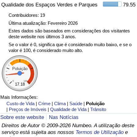
Qualidade dos Espaços Verdes e Parques
79.55
Indicador de Trânsito
Contribuidores: 19
Última atualização: Fevereiro 2026
Indicador de Trânsito (Atual)
Estes dados são baseados em considerações dos visitantes
deste website nos últimos 3 anos.
Se o valor é 0, significa que é considerado muito baixo, e se o
Indicador de Trânsito por País
valor é 100, é considerado muito alto.
Poluição
0
120
17.18
Mais Informações:
Custo de Vida
|
Crime
|
Clima
|
Saúde
|
Poluição
|
Preços de Imóveis
|
Qualidade de Vida
|
Trânsito
Sobre este website
Nas Notícias
Direitos de Autor © 2009-2026 Numbeo. A utilização deste
serviço está sujeita aos nossos
Termos de Utilização
e