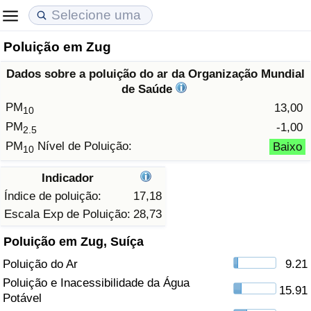
Poluição em Zug
Custo de Vida
Preços de Imóveis
Qualidade de Vida
Dados sobre a poluição do ar da Organização Mundial
Indicador de Custo de Vida (Atual)
Indicador de Preços de Imóveis (Atual)
Indicador de Qualidade de Vida
de Saúde
PM
13,00
10
Indicador de Custo de Vida
Indicador de Preços de Imóveis
Indicador de Qualidade de Vida (Atual)
PM
-1,00
2.5
PM
Nível de Poluição:
Baixo
10
Indicador de Custo de Vida Por País
Indicador de Preços de Imóveis por País
Índice de qualidade de vida por país
Indicador
em Aqaba
Crime
Índice de poluição:
17,18
Escala Exp de Poluição:
28,73
Taxa do Indicador de Crime (Atual)
Poluição em Zug, Suíça
Poluição do Ar
9.21
Indicador de Crime
Poluição e Inacessibilidade da Água
15.91
Potável
Índice de criminalidade por país