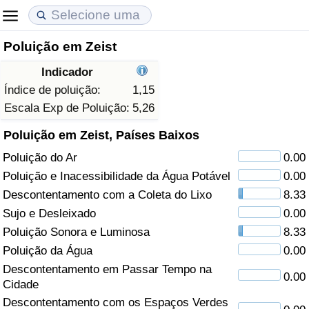
Poluição em Zeist
Custo de Vida
Preços de Imóveis
Qualidade de Vida
Indicador
Indicador de Custo de Vida (Atual)
Indicador de Preços de Imóveis (Atual)
Indicador de Qualidade de Vida
Índice de poluição:
1,15
Escala Exp de Poluição:
5,26
Indicador de Custo de Vida
Indicador de Preços de Imóveis
Indicador de Qualidade de Vida (Atual)
Poluição em Zeist, Países Baixos
Poluição do Ar
0.00
Indicador de Custo de Vida Por País
Indicador de Preços de Imóveis por País
Índice de qualidade de vida por país
Poluição e Inacessibilidade da Água Potável
0.00
em Aqaba
Crime
Descontentamento com a Coleta do Lixo
8.33
Sujo e Desleixado
0.00
Taxa do Indicador de Crime (Atual)
Poluição Sonora e Luminosa
8.33
Poluição da Água
0.00
Indicador de Crime
Descontentamento em Passar Tempo na
0.00
Cidade
Índice de criminalidade por país
Descontentamento com os Espaços Verdes