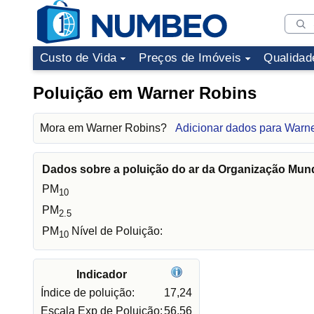
Custo de Vida
Preços de Imóveis
Qualidad
Poluição em Warner Robins
Mora em Warner Robins?
Adicionar dados para Warn
Dados sobre a poluição do ar da Organização Mun
PM
10
PM
2.5
PM
Nível de Poluição:
10
Indicador
Índice de poluição:
17,24
Escala Exp de Poluição:
56,56