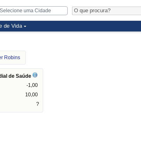
e de Vida
er Robins
dial de Saúde
-1,00
10,00
?