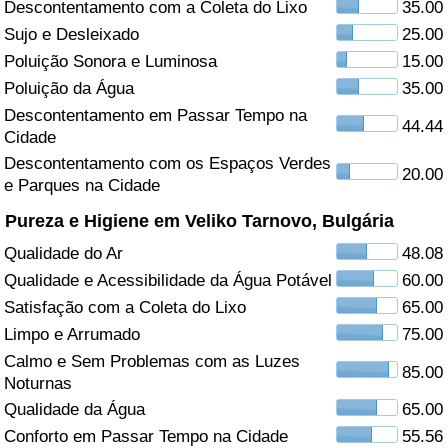
Descontentamento com a Coleta do Lixo
35.00
Sujo e Desleixado
25.00
Saúde
Poluição Sonora e Luminosa
15.00
Indicador de Saúde (Atual)
Poluição da Água
35.00
Descontentamento em Passar Tempo na
44.44
Cidade
Indicador de Saúde
Descontentamento com os Espaços Verdes
20.00
e Parques na Cidade
Indicador de Saúde por País
Pureza e Higiene em Veliko Tarnovo, Bulgária
Poluição
Qualidade do Ar
48.08
Qualidade e Acessibilidade da Água Potável
60.00
Indicador de Poluição (Atual)
Satisfação com a Coleta do Lixo
65.00
Limpo e Arrumado
75.00
Índice de poluição
Calmo e Sem Problemas com as Luzes
85.00
Noturnas
Indicador de Poluição por País
Qualidade da Água
65.00
Conforto em Passar Tempo na Cidade
55.56
Trânsito