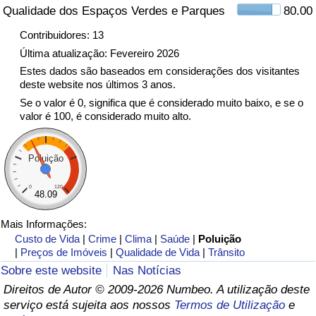
Qualidade dos Espaços Verdes e Parques
80.00
Indicador de Trânsito
Contribuidores: 13
Última atualização: Fevereiro 2026
Indicador de Trânsito (Atual)
Estes dados são baseados em considerações dos visitantes
deste website nos últimos 3 anos.
Se o valor é 0, significa que é considerado muito baixo, e se o
Indicador de Trânsito por País
valor é 100, é considerado muito alto.
Poluição
0
120
48.09
Mais Informações:
Custo de Vida
|
Crime
|
Clima
|
Saúde
|
Poluição
|
Preços de Imóveis
|
Qualidade de Vida
|
Trânsito
Sobre este website
Nas Notícias
Direitos de Autor © 2009-2026 Numbeo. A utilização deste
serviço está sujeita aos nossos
Termos de Utilização
e