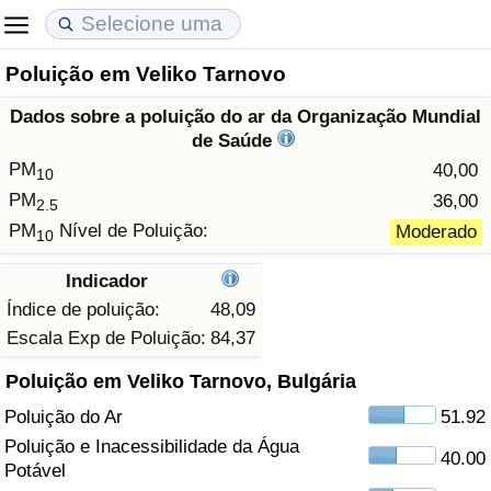
Poluição em Veliko Tarnovo
Custo de Vida
Preços de Imóveis
Qualidade de Vida
Dados sobre a poluição do ar da Organização Mundial
Indicador de Custo de Vida (Atual)
Indicador de Preços de Imóveis (Atual)
Indicador de Qualidade de Vida
de Saúde
PM
40,00
10
Indicador de Custo de Vida
Indicador de Preços de Imóveis
Indicador de Qualidade de Vida (Atual)
PM
36,00
2.5
PM
Nível de Poluição:
Moderado
10
Indicador de Custo de Vida Por País
Indicador de Preços de Imóveis por País
Índice de qualidade de vida por país
Indicador
em Aqaba
Crime
Índice de poluição:
48,09
Escala Exp de Poluição:
84,37
Taxa do Indicador de Crime (Atual)
Poluição em Veliko Tarnovo, Bulgária
Poluição do Ar
51.92
Indicador de Crime
Poluição e Inacessibilidade da Água
40.00
Potável
Índice de criminalidade por país