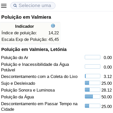
Poluição em Valmiera
Custo de Vida
Preços de Imóveis
Qualidade de Vida
Indicador
Indicador de Custo de Vida (Atual)
Indicador de Preços de Imóveis (Atual)
Indicador de Qualidade de Vida
Índice de poluição:
14,22
Escala Exp de Poluição:
45,45
Indicador de Custo de Vida
Indicador de Preços de Imóveis
Indicador de Qualidade de Vida (Atual)
Poluição em Valmiera, Letónia
Poluição do Ar
0.00
Indicador de Custo de Vida Por País
Indicador de Preços de Imóveis por País
Índice de qualidade de vida por país
Poluição e Inacessibilidade da Água
0.00
Potável
em Aqaba
Crime
Descontentamento com a Coleta do Lixo
3.12
Sujo e Desleixado
25.00
Taxa do Indicador de Crime (Atual)
Poluição Sonora e Luminosa
28.12
Indicador de Crime
Poluição da Água
50.00
Descontentamento em Passar Tempo na
25.00
Índice de criminalidade por país
Cidade