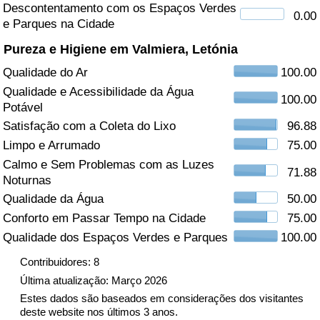
Descontentamento com os Espaços Verdes
0.00
e Parques na Cidade
Saúde
Pureza e Higiene em Valmiera, Letónia
Indicador de Saúde (Atual)
Qualidade do Ar
100.00
Qualidade e Acessibilidade da Água
Indicador de Saúde
100.00
Potável
Satisfação com a Coleta do Lixo
96.88
Indicador de Saúde por País
Limpo e Arrumado
75.00
Calmo e Sem Problemas com as Luzes
Poluição
71.88
Noturnas
Qualidade da Água
50.00
Indicador de Poluição (Atual)
Conforto em Passar Tempo na Cidade
75.00
Qualidade dos Espaços Verdes e Parques
100.00
Índice de poluição
Contribuidores: 8
Indicador de Poluição por País
Última atualização: Março 2026
Estes dados são baseados em considerações dos visitantes
deste website nos últimos 3 anos.
Trânsito