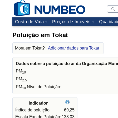
Custo de Vida
Preços de Imóveis
Qualidad
Poluição em Tokat
Mora em Tokat?
Adicionar dados para Tokat
Dados sobre a poluição do ar da Organização Mun
PM
10
PM
2.5
PM
Nível de Poluição:
10
Indicador
Índice de poluição:
69,25
Escala Exp de Poluição:
133,03