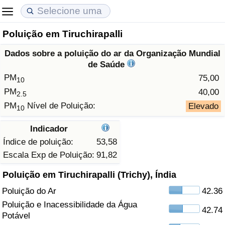
Poluição em Tiruchirapalli
Custo de Vida
Preços de Imóveis
Qualidade de Vida
Dados sobre a poluição do ar da Organização Mundial
Indicador de Custo de Vida (Atual)
Indicador de Preços de Imóveis (Atual)
Indicador de Qualidade de Vida
de Saúde
PM
75,00
10
Indicador de Custo de Vida
Indicador de Preços de Imóveis
Indicador de Qualidade de Vida (Atual)
PM
40,00
2.5
PM
Nível de Poluição:
Elevado
10
Indicador de Custo de Vida Por País
Indicador de Preços de Imóveis por País
Índice de qualidade de vida por país
Indicador
em Aqaba
Crime
Índice de poluição:
53,58
Escala Exp de Poluição:
91,82
Taxa do Indicador de Crime (Atual)
Poluição em Tiruchirapalli (Trichy), Índia
Poluição do Ar
42.36
Indicador de Crime
Poluição e Inacessibilidade da Água
42.74
Potável
Índice de criminalidade por país