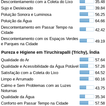
Descontentamento com a Coleta do Lixo
35.48
Sujo e Desleixado
39.84
Saúde
Poluição Sonora e Luminosa
56.25
Indicador de Saúde (Atual)
Poluição da Água
64.66
Descontentamento em Passar Tempo na
42.42
Cidade
Indicador de Saúde
Descontentamento com os Espaços Verdes
49.19
e Parques na Cidade
Indicador de Saúde por País
Pureza e Higiene em Tiruchirapalli (Trichy), Índia
Poluição
Qualidade do Ar
57.64
Qualidade e Acessibilidade da Água Potável
57.26
Indicador de Poluição (Atual)
Satisfação com a Coleta do Lixo
64.52
Limpo e Arrumado
60.16
Índice de poluição
Calmo e Sem Problemas com as Luzes
43.75
Noturnas
Indicador de Poluição por País
Qualidade da Água
35.34
Conforto em Passar Tempo na Cidade
57.58
Trânsito