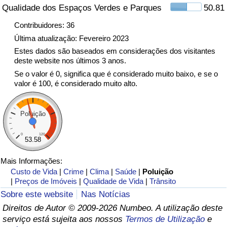
Qualidade dos Espaços Verdes e Parques
50.81
Indicador de Trânsito
Contribuidores: 36
Última atualização: Fevereiro 2023
Indicador de Trânsito (Atual)
Estes dados são baseados em considerações dos visitantes
deste website nos últimos 3 anos.
Se o valor é 0, significa que é considerado muito baixo, e se o
Indicador de Trânsito por País
valor é 100, é considerado muito alto.
Poluição
0
120
53.58
Mais Informações:
Custo de Vida
|
Crime
|
Clima
|
Saúde
|
Poluição
|
Preços de Imóveis
|
Qualidade de Vida
|
Trânsito
Sobre este website
Nas Notícias
Direitos de Autor © 2009-2026 Numbeo. A utilização deste
serviço está sujeita aos nossos
Termos de Utilização
e