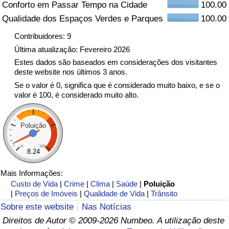
Conforto em Passar Tempo na Cidade
100.00
Qualidade dos Espaços Verdes e Parques
100.00
Indicador de Trânsito
Contribuidores: 9
Indicador de Trânsito (Atual)
Última atualização: Fevereiro 2026
Estes dados são baseados em considerações dos visitantes
deste website nos últimos 3 anos.
Indicador de Trânsito por País
Se o valor é 0, significa que é considerado muito baixo, e se o
valor é 100, é considerado muito alto.
Poluição
0
120
8.24
Mais Informações:
Custo de Vida
|
Crime
|
Clima
|
Saúde
|
Poluição
|
Preços de Imóveis
|
Qualidade de Vida
|
Trânsito
Sobre este website
Nas Notícias
Direitos de Autor © 2009-2026 Numbeo. A utilização deste