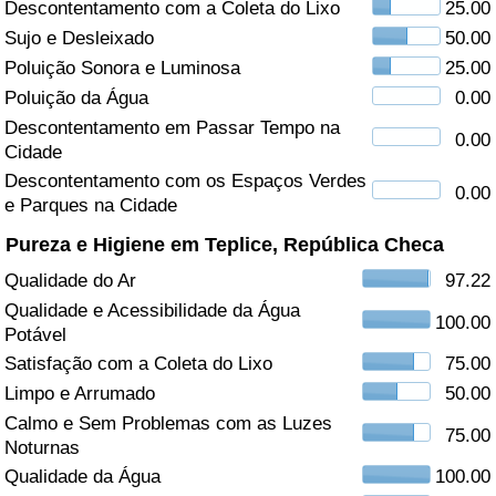
Descontentamento com a Coleta do Lixo
25.00
Sujo e Desleixado
50.00
Saúde
Poluição Sonora e Luminosa
25.00
Indicador de Saúde (Atual)
Poluição da Água
0.00
Descontentamento em Passar Tempo na
0.00
Cidade
Indicador de Saúde
Descontentamento com os Espaços Verdes
0.00
e Parques na Cidade
Indicador de Saúde por País
Pureza e Higiene em Teplice, República Checa
Poluição
Qualidade do Ar
97.22
Qualidade e Acessibilidade da Água
Indicador de Poluição (Atual)
100.00
Potável
Satisfação com a Coleta do Lixo
75.00
Índice de poluição
Limpo e Arrumado
50.00
Calmo e Sem Problemas com as Luzes
Indicador de Poluição por País
75.00
Noturnas
Qualidade da Água
100.00
Trânsito