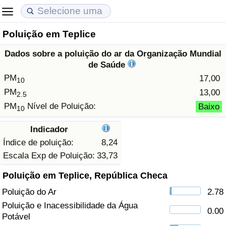
Poluição em Teplice
Custo de Vida
Preços de Imóveis
Qualidade de Vida
Dados sobre a poluição do ar da Organização Mundial
Indicador de Custo de Vida (Atual)
Indicador de Preços de Imóveis (Atual)
Indicador de Qualidade de Vida
de Saúde
PM
17,00
10
Indicador de Custo de Vida
Indicador de Preços de Imóveis
Indicador de Qualidade de Vida (Atual)
PM
13,00
2.5
PM
Nível de Poluição:
Baixo
10
Indicador de Custo de Vida Por País
Indicador de Preços de Imóveis por País
Índice de qualidade de vida por país
Indicador
em Aqaba
Crime
Índice de poluição:
8,24
Escala Exp de Poluição:
33,73
Taxa do Indicador de Crime (Atual)
Poluição em Teplice, República Checa
Poluição do Ar
2.78
Indicador de Crime
Poluição e Inacessibilidade da Água
0.00
Potável
Índice de criminalidade por país