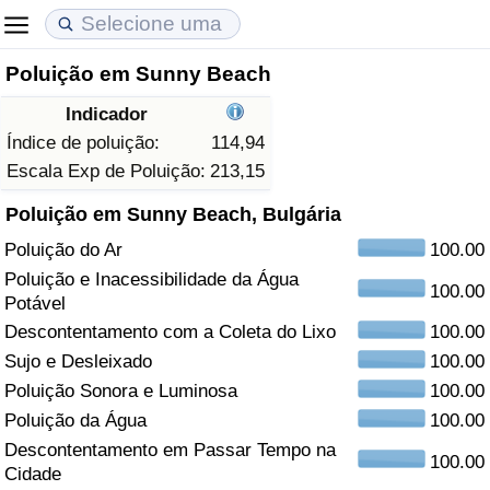
Poluição em Sunny Beach
Custo de Vida
Preços de Imóveis
Qualidade de Vida
Indicador
Indicador de Custo de Vida (Atual)
Indicador de Preços de Imóveis (Atual)
Indicador de Qualidade de Vida
Índice de poluição:
114,94
Escala Exp de Poluição:
213,15
Indicador de Custo de Vida
Indicador de Preços de Imóveis
Indicador de Qualidade de Vida (Atual)
Poluição em Sunny Beach, Bulgária
Poluição do Ar
100.00
Indicador de Custo de Vida Por País
Indicador de Preços de Imóveis por País
Índice de qualidade de vida por país
Poluição e Inacessibilidade da Água
100.00
Potável
em Aqaba
Crime
Descontentamento com a Coleta do Lixo
100.00
Sujo e Desleixado
100.00
Taxa do Indicador de Crime (Atual)
Poluição Sonora e Luminosa
100.00
Indicador de Crime
Poluição da Água
100.00
Descontentamento em Passar Tempo na
100.00
Índice de criminalidade por país
Cidade