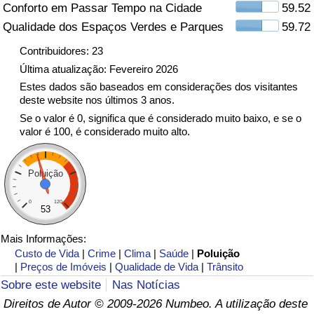
Conforto em Passar Tempo na Cidade
59.52
Qualidade dos Espaços Verdes e Parques
59.72
Indicador de Trânsito
Contribuidores: 23
Indicador de Trânsito (Atual)
Última atualização: Fevereiro 2026
Estes dados são baseados em considerações dos visitantes
deste website nos últimos 3 anos.
Indicador de Trânsito por País
Se o valor é 0, significa que é considerado muito baixo, e se o
valor é 100, é considerado muito alto.
Poluição
0
120
53
Mais Informações:
Custo de Vida
|
Crime
|
Clima
|
Saúde
|
Poluição
|
Preços de Imóveis
|
Qualidade de Vida
|
Trânsito
Sobre este website
Nas Notícias
Direitos de Autor © 2009-2026 Numbeo. A utilização deste