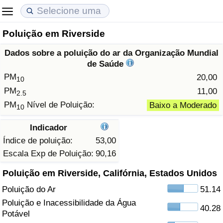
Poluição em Riverside
Custo de Vida
Preços de Imóveis
Qualidade de Vida
Dados sobre a poluição do ar da Organização Mundial
Indicador de Custo de Vida (Atual)
Indicador de Preços de Imóveis (Atual)
Indicador de Qualidade de Vida
de Saúde
PM
20,00
10
Indicador de Custo de Vida
Indicador de Preços de Imóveis
Indicador de Qualidade de Vida (Atual)
PM
11,00
2.5
PM
Nível de Poluição:
Baixo a Moderado
10
Indicador de Custo de Vida Por País
Indicador de Preços de Imóveis por País
Índice de qualidade de vida por país
Indicador
em Aqaba
Crime
Índice de poluição:
53,00
Escala Exp de Poluição:
90,16
Taxa do Indicador de Crime (Atual)
Poluição em Riverside, Califórnia, Estados Unidos
Poluição do Ar
51.14
Indicador de Crime
Poluição e Inacessibilidade da Água
40.28
Potável
Índice de criminalidade por país