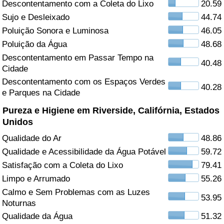
Descontentamento com a Coleta do Lixo
20.59
Sujo e Desleixado
44.74
Saúde
Poluição Sonora e Luminosa
46.05
Indicador de Saúde (Atual)
Poluição da Água
48.68
Descontentamento em Passar Tempo na
40.48
Cidade
Indicador de Saúde
Descontentamento com os Espaços Verdes
40.28
e Parques na Cidade
Indicador de Saúde por País
Pureza e Higiene em Riverside, Califórnia, Estados
Poluição
Unidos
Qualidade do Ar
48.86
Indicador de Poluição (Atual)
Qualidade e Acessibilidade da Água Potável
59.72
Satisfação com a Coleta do Lixo
79.41
Índice de poluição
Limpo e Arrumado
55.26
Calmo e Sem Problemas com as Luzes
Indicador de Poluição por País
53.95
Noturnas
Qualidade da Água
51.32
Trânsito