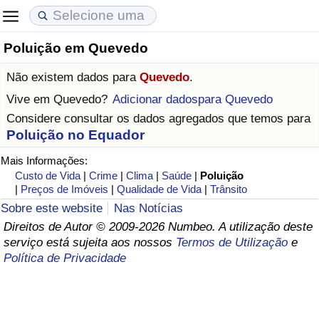
Poluição em Quevedo
Custo de Vida
Preços de Imóveis
Qualidade de Vida
Não existem dados para
Quevedo
.
Indicador de Custo de Vida (Atual)
Indicador de Preços de Imóveis (Atual)
Indicador de Qualidade de Vida
Vive em
Quevedo
?
Adicionar dadospara Quevedo
Considere consultar os dados agregados que temos para
Indicador de Custo de Vida
Indicador de Preços de Imóveis
Indicador de Qualidade de Vida (Atual)
Poluição no Equador
Mais Informações:
Indicador de Custo de Vida Por País
Indicador de Preços de Imóveis por País
Índice de qualidade de vida por país
Custo de Vida
|
Crime
|
Clima
|
Saúde
|
Poluição
|
Preços de Imóveis
|
Qualidade de Vida
|
Trânsito
em Aqaba
Crime
Sobre este website
Nas Notícias
Direitos de Autor © 2009-2026 Numbeo. A utilização deste
Taxa do Indicador de Crime (Atual)
serviço está sujeita aos nossos
Termos de Utilização
e
Política de Privacidade
Indicador de Crime
Índice de criminalidade por país