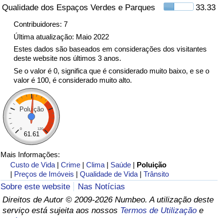
Qualidade dos Espaços Verdes e Parques
33.33
Indicador de Trânsito
Contribuidores: 7
Última atualização: Maio 2022
Indicador de Trânsito (Atual)
Estes dados são baseados em considerações dos visitantes
deste website nos últimos 3 anos.
Se o valor é 0, significa que é considerado muito baixo, e se o
Indicador de Trânsito por País
valor é 100, é considerado muito alto.
Poluição
0
120
61.61
Mais Informações:
Custo de Vida
|
Crime
|
Clima
|
Saúde
|
Poluição
|
Preços de Imóveis
|
Qualidade de Vida
|
Trânsito
Sobre este website
Nas Notícias
Direitos de Autor © 2009-2026 Numbeo. A utilização deste
serviço está sujeita aos nossos
Termos de Utilização
e