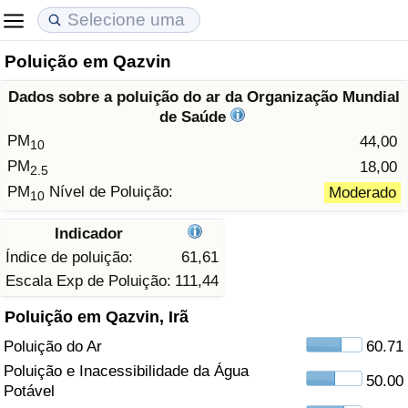
Poluição em Qazvin
Custo de Vida
Preços de Imóveis
Qualidade de Vida
Dados sobre a poluição do ar da Organização Mundial
Indicador de Custo de Vida (Atual)
Indicador de Preços de Imóveis (Atual)
Indicador de Qualidade de Vida
de Saúde
PM
44,00
10
Indicador de Custo de Vida
Indicador de Preços de Imóveis
Indicador de Qualidade de Vida (Atual)
PM
18,00
2.5
PM
Nível de Poluição:
Moderado
10
Indicador de Custo de Vida Por País
Indicador de Preços de Imóveis por País
Índice de qualidade de vida por país
Indicador
em Aqaba
Crime
Índice de poluição:
61,61
Escala Exp de Poluição:
111,44
Taxa do Indicador de Crime (Atual)
Poluição em Qazvin, Irã
Poluição do Ar
60.71
Indicador de Crime
Poluição e Inacessibilidade da Água
50.00
Potável
Índice de criminalidade por país