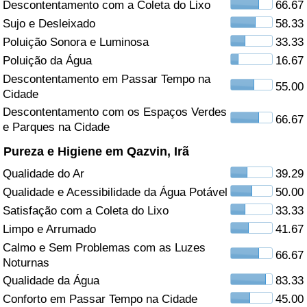
Descontentamento com a Coleta do Lixo
66.67
Sujo e Desleixado
58.33
Saúde
Poluição Sonora e Luminosa
33.33
Indicador de Saúde (Atual)
Poluição da Água
16.67
Descontentamento em Passar Tempo na
55.00
Cidade
Indicador de Saúde
Descontentamento com os Espaços Verdes
66.67
e Parques na Cidade
Indicador de Saúde por País
Pureza e Higiene em Qazvin, Irã
Poluição
Qualidade do Ar
39.29
Qualidade e Acessibilidade da Água Potável
50.00
Indicador de Poluição (Atual)
Satisfação com a Coleta do Lixo
33.33
Limpo e Arrumado
41.67
Índice de poluição
Calmo e Sem Problemas com as Luzes
66.67
Noturnas
Indicador de Poluição por País
Qualidade da Água
83.33
Conforto em Passar Tempo na Cidade
45.00
Trânsito