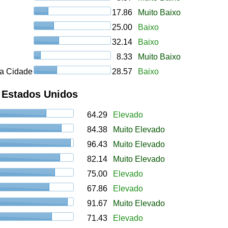
17.86
Muito Baixo
25.00
Baixo
32.14
Baixo
8.33
Muito Baixo
a Cidade
28.57
Baixo
, Estados Unidos
64.29
Elevado
84.38
Muito Elevado
96.43
Muito Elevado
82.14
Muito Elevado
75.00
Elevado
67.86
Elevado
91.67
Muito Elevado
71.43
Elevado