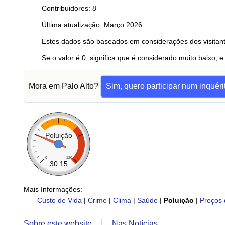
Contribuidores: 8
Última atualização: Março 2026
Estes dados são baseados em considerações dos visitant
Se o valor é 0, significa que é considerado muito baixo, e
Mora em Palo Alto?
Sim, quero participar num inquéri
Poluição
0
120
30.15
Mais Informações:
Custo de Vida
|
Crime
|
Clima
|
Saúde
|
Poluição
|
Preços 
Sobre este website
Nas Notícias