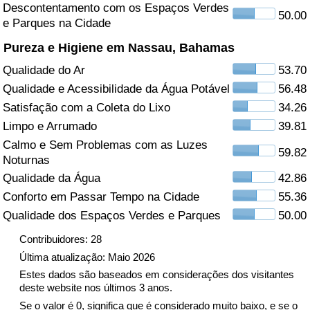
Descontentamento com os Espaços Verdes
50.00
e Parques na Cidade
Saúde
Pureza e Higiene em Nassau, Bahamas
Indicador de Saúde (Atual)
Qualidade do Ar
53.70
Qualidade e Acessibilidade da Água Potável
56.48
Indicador de Saúde
Satisfação com a Coleta do Lixo
34.26
Limpo e Arrumado
39.81
Indicador de Saúde por País
Calmo e Sem Problemas com as Luzes
59.82
Noturnas
Poluição
Qualidade da Água
42.86
Conforto em Passar Tempo na Cidade
55.36
Indicador de Poluição (Atual)
Qualidade dos Espaços Verdes e Parques
50.00
Índice de poluição
Contribuidores: 28
Última atualização: Maio 2026
Indicador de Poluição por País
Estes dados são baseados em considerações dos visitantes
deste website nos últimos 3 anos.
Se o valor é 0, significa que é considerado muito baixo, e se o
Trânsito