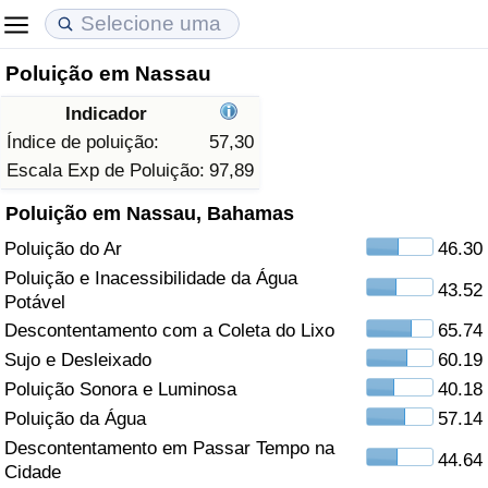
Poluição em Nassau
Custo de Vida
Preços de Imóveis
Qualidade de Vida
Indicador
Indicador de Custo de Vida (Atual)
Indicador de Preços de Imóveis (Atual)
Indicador de Qualidade de Vida
Índice de poluição:
57,30
Escala Exp de Poluição:
97,89
Indicador de Custo de Vida
Indicador de Preços de Imóveis
Indicador de Qualidade de Vida (Atual)
Poluição em Nassau, Bahamas
Poluição do Ar
46.30
Indicador de Custo de Vida Por País
Indicador de Preços de Imóveis por País
Índice de qualidade de vida por país
Poluição e Inacessibilidade da Água
43.52
Potável
em Aqaba
Crime
Descontentamento com a Coleta do Lixo
65.74
Sujo e Desleixado
60.19
Taxa do Indicador de Crime (Atual)
Poluição Sonora e Luminosa
40.18
Indicador de Crime
Poluição da Água
57.14
Descontentamento em Passar Tempo na
44.64
Índice de criminalidade por país
Cidade