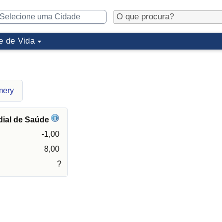
e de Vida
mery
dial de Saúde
-1,00
8,00
?