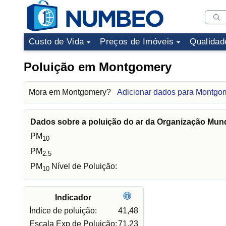
Custo de Vida
Preços de Imóveis
Qualidad
Poluição em Montgomery
Mora em Montgomery?
Adicionar dados para Montgo
Dados sobre a poluição do ar da Organização Mun
PM
10
PM
2.5
PM
Nível de Poluição:
10
Indicador
Índice de poluição:
41,48
Escala Exp de Poluição:
71,23