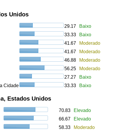
dos Unidos
29.17
Baixo
33.33
Baixo
41.67
Moderado
41.67
Moderado
46.88
Moderado
56.25
Moderado
27.27
Baixo
a Cidade
33.33
Baixo
a, Estados Unidos
70.83
Elevado
66.67
Elevado
58.33
Moderado