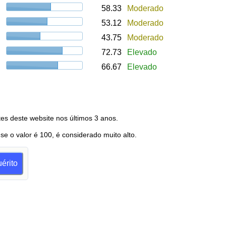
58.33
Moderado
53.12
Moderado
43.75
Moderado
72.73
Elevado
66.67
Elevado
es deste website nos últimos 3 anos.
 se o valor é 100, é considerado muito alto.
érito