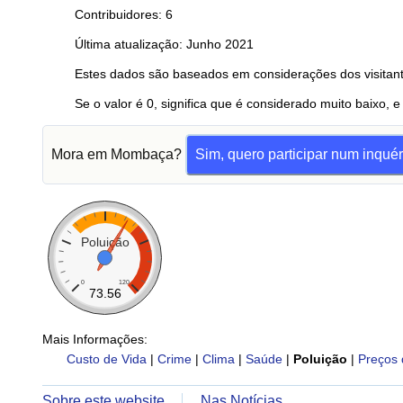
Contribuidores: 6
Última atualização: Junho 2021
Estes dados são baseados em considerações dos visitant
Se o valor é 0, significa que é considerado muito baixo, e
Mora em Mombaça?
Sim, quero participar num inquér
Poluição
0
120
73.56
Mais Informações:
Custo de Vida
|
Crime
|
Clima
|
Saúde
|
Poluição
|
Preços 
Sobre este website
Nas Notícias