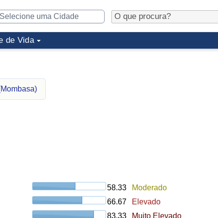
e de Vida
 (Mombasa)
58.33
Moderado
66.67
Elevado
83.33
Muito Elevado