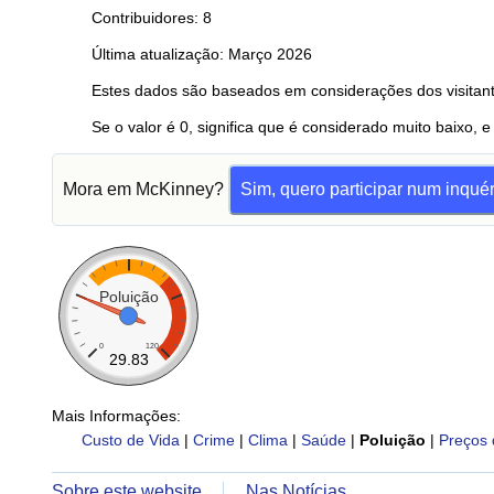
Contribuidores: 8
Última atualização: Março 2026
Estes dados são baseados em considerações dos visitant
Se o valor é 0, significa que é considerado muito baixo, e
Mora em McKinney?
Sim, quero participar num inquér
Poluição
0
120
29.83
Mais Informações:
Custo de Vida
|
Crime
|
Clima
|
Saúde
|
Poluição
|
Preços 
Sobre este website
Nas Notícias