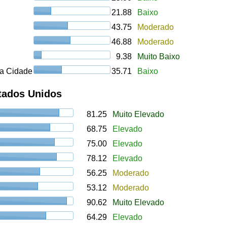
21.88
Baixo
43.75
Moderado
46.88
Moderado
9.38
Muito Baixo
a Cidade
35.71
Baixo
tados Unidos
81.25
Muito Elevado
68.75
Elevado
75.00
Elevado
78.12
Elevado
56.25
Moderado
53.12
Moderado
90.62
Muito Elevado
64.29
Elevado