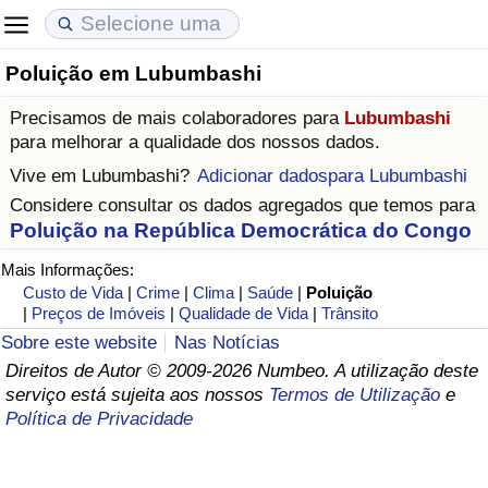
Poluição em Lubumbashi
Custo de Vida
Preços de Imóveis
Qualidade de Vida
Precisamos de mais colaboradores para
Lubumbashi
Indicador de Custo de Vida (Atual)
Indicador de Preços de Imóveis (Atual)
Indicador de Qualidade de Vida
para melhorar a qualidade dos nossos dados.
Vive em
Lubumbashi
?
Adicionar dadospara Lubumbashi
Indicador de Custo de Vida
Indicador de Preços de Imóveis
Indicador de Qualidade de Vida (Atual)
Considere consultar os dados agregados que temos para
Poluição na República Democrática do Congo
Indicador de Custo de Vida Por País
Indicador de Preços de Imóveis por País
Índice de qualidade de vida por país
Mais Informações:
Custo de Vida
|
Crime
|
Clima
|
Saúde
|
Poluição
em Aqaba
Crime
|
Preços de Imóveis
|
Qualidade de Vida
|
Trânsito
Sobre este website
Nas Notícias
Taxa do Indicador de Crime (Atual)
Direitos de Autor © 2009-2026 Numbeo. A utilização deste
serviço está sujeita aos nossos
Termos de Utilização
e
Indicador de Crime
Política de Privacidade
Índice de criminalidade por país