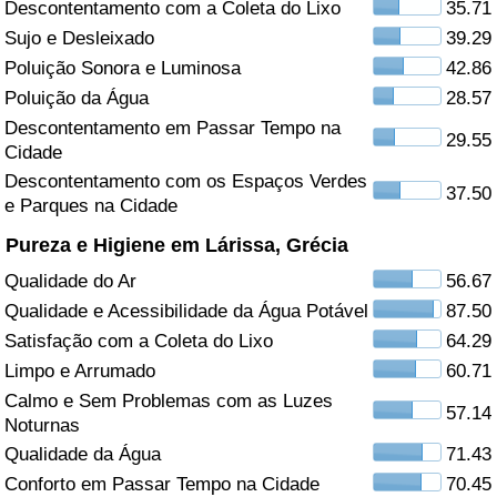
Descontentamento com a Coleta do Lixo
35.71
Sujo e Desleixado
39.29
Saúde
Poluição Sonora e Luminosa
42.86
Indicador de Saúde (Atual)
Poluição da Água
28.57
Descontentamento em Passar Tempo na
29.55
Cidade
Indicador de Saúde
Descontentamento com os Espaços Verdes
37.50
e Parques na Cidade
Indicador de Saúde por País
Pureza e Higiene em Lárissa, Grécia
Poluição
Qualidade do Ar
56.67
Qualidade e Acessibilidade da Água Potável
87.50
Indicador de Poluição (Atual)
Satisfação com a Coleta do Lixo
64.29
Limpo e Arrumado
60.71
Índice de poluição
Calmo e Sem Problemas com as Luzes
57.14
Noturnas
Indicador de Poluição por País
Qualidade da Água
71.43
Conforto em Passar Tempo na Cidade
70.45
Trânsito