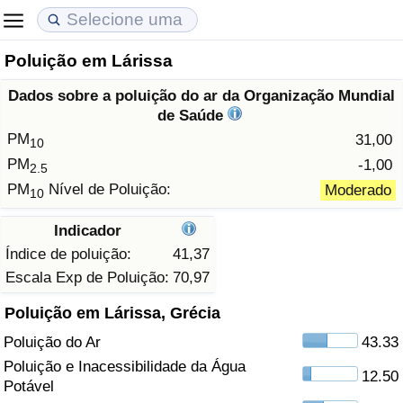
Poluição em Lárissa
Custo de Vida
Preços de Imóveis
Qualidade de Vida
Dados sobre a poluição do ar da Organização Mundial
Indicador de Custo de Vida (Atual)
Indicador de Preços de Imóveis (Atual)
Indicador de Qualidade de Vida
de Saúde
PM
31,00
10
Indicador de Custo de Vida
Indicador de Preços de Imóveis
Indicador de Qualidade de Vida (Atual)
PM
-1,00
2.5
PM
Nível de Poluição:
Moderado
10
Indicador de Custo de Vida Por País
Indicador de Preços de Imóveis por País
Índice de qualidade de vida por país
Indicador
em Aqaba
Crime
Índice de poluição:
41,37
Escala Exp de Poluição:
70,97
Taxa do Indicador de Crime (Atual)
Poluição em Lárissa, Grécia
Poluição do Ar
43.33
Indicador de Crime
Poluição e Inacessibilidade da Água
12.50
Potável
Índice de criminalidade por país