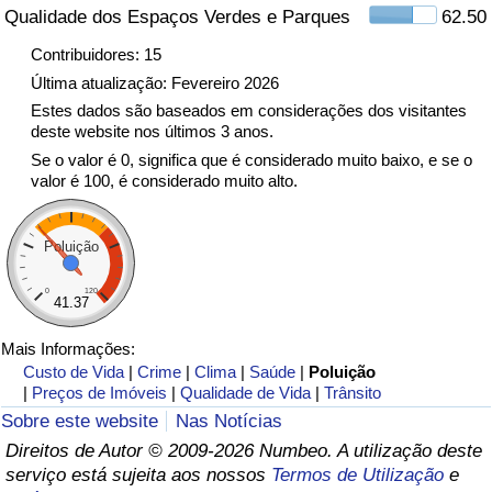
Qualidade dos Espaços Verdes e Parques
62.50
Indicador de Trânsito
Contribuidores: 15
Última atualização: Fevereiro 2026
Indicador de Trânsito (Atual)
Estes dados são baseados em considerações dos visitantes
deste website nos últimos 3 anos.
Se o valor é 0, significa que é considerado muito baixo, e se o
Indicador de Trânsito por País
valor é 100, é considerado muito alto.
Poluição
0
120
41.37
Mais Informações:
Custo de Vida
|
Crime
|
Clima
|
Saúde
|
Poluição
|
Preços de Imóveis
|
Qualidade de Vida
|
Trânsito
Sobre este website
Nas Notícias
Direitos de Autor © 2009-2026 Numbeo. A utilização deste
serviço está sujeita aos nossos
Termos de Utilização
e