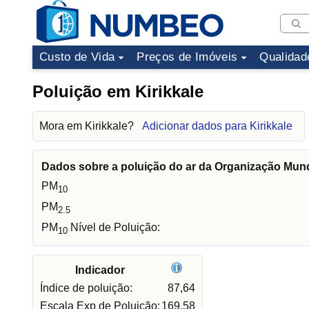
Custo de Vida
Preços de Imóveis
Qualidad
Poluição em Kirikkale
Mora em Kirikkale?
Adicionar dados para Kirikkale
Dados sobre a poluição do ar da Organização Mun
PM
10
PM
2.5
PM
Nível de Poluição:
10
Indicador
Índice de poluição:
87,64
Escala Exp de Poluição:
169,58