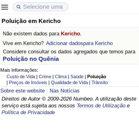
Poluição em Kericho
Custo de Vida
Preços de Imóveis
Qualidade de Vida
Não existem dados para
Kericho
.
Indicador de Custo de Vida (Atual)
Indicador de Preços de Imóveis (Atual)
Indicador de Qualidade de Vida
Vive em
Kericho
?
Adicionar dadospara Kericho
Considere consultar os dados agregados que temos para
Indicador de Custo de Vida
Indicador de Preços de Imóveis
Indicador de Qualidade de Vida (Atual)
Poluição no Quênia
Mais Informações:
Indicador de Custo de Vida Por País
Indicador de Preços de Imóveis por País
Índice de qualidade de vida por país
Custo de Vida
|
Crime
|
Clima
|
Saúde
|
Poluição
|
Preços de Imóveis
|
Qualidade de Vida
|
Trânsito
em Aqaba
Crime
Sobre este website
Nas Notícias
Direitos de Autor © 2009-2026 Numbeo. A utilização deste
Taxa do Indicador de Crime (Atual)
serviço está sujeita aos nossos
Termos de Utilização
e
Política de Privacidade
Indicador de Crime
Índice de criminalidade por país