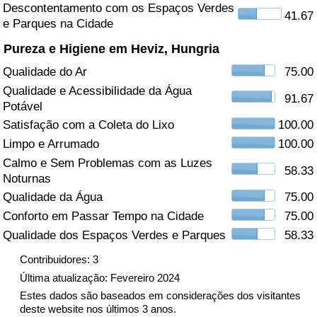
Descontentamento com os Espaços Verdes
41.67
e Parques na Cidade
Saúde
Pureza e Higiene em Heviz, Hungria
Indicador de Saúde (Atual)
Qualidade do Ar
75.00
Qualidade e Acessibilidade da Água
Indicador de Saúde
91.67
Potável
Satisfação com a Coleta do Lixo
100.00
Indicador de Saúde por País
Limpo e Arrumado
100.00
Calmo e Sem Problemas com as Luzes
Poluição
58.33
Noturnas
Qualidade da Água
75.00
Indicador de Poluição (Atual)
Conforto em Passar Tempo na Cidade
75.00
Qualidade dos Espaços Verdes e Parques
58.33
Índice de poluição
Contribuidores: 3
Indicador de Poluição por País
Última atualização: Fevereiro 2024
Estes dados são baseados em considerações dos visitantes
deste website nos últimos 3 anos.
Trânsito