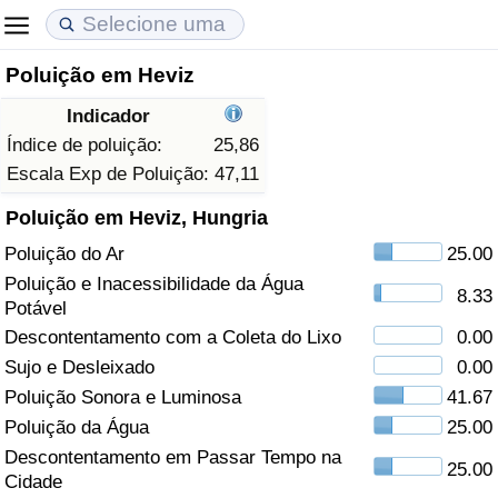
Poluição em Heviz
Custo de Vida
Preços de Imóveis
Qualidade de Vida
Indicador
Indicador de Custo de Vida (Atual)
Indicador de Preços de Imóveis (Atual)
Indicador de Qualidade de Vida
Índice de poluição:
25,86
Escala Exp de Poluição:
47,11
Indicador de Custo de Vida
Indicador de Preços de Imóveis
Indicador de Qualidade de Vida (Atual)
Poluição em Heviz, Hungria
Poluição do Ar
25.00
Indicador de Custo de Vida Por País
Indicador de Preços de Imóveis por País
Índice de qualidade de vida por país
Poluição e Inacessibilidade da Água
8.33
Potável
em Aqaba
Crime
Descontentamento com a Coleta do Lixo
0.00
Sujo e Desleixado
0.00
Taxa do Indicador de Crime (Atual)
Poluição Sonora e Luminosa
41.67
Indicador de Crime
Poluição da Água
25.00
Descontentamento em Passar Tempo na
25.00
Índice de criminalidade por país
Cidade