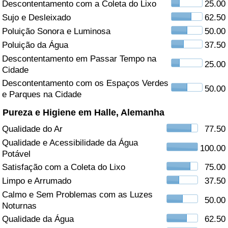
Descontentamento com a Coleta do Lixo
25.00
Sujo e Desleixado
62.50
Saúde
Poluição Sonora e Luminosa
50.00
Indicador de Saúde (Atual)
Poluição da Água
37.50
Descontentamento em Passar Tempo na
25.00
Cidade
Indicador de Saúde
Descontentamento com os Espaços Verdes
50.00
e Parques na Cidade
Indicador de Saúde por País
Pureza e Higiene em Halle, Alemanha
Poluição
Qualidade do Ar
77.50
Qualidade e Acessibilidade da Água
Indicador de Poluição (Atual)
100.00
Potável
Satisfação com a Coleta do Lixo
75.00
Índice de poluição
Limpo e Arrumado
37.50
Calmo e Sem Problemas com as Luzes
Indicador de Poluição por País
50.00
Noturnas
Qualidade da Água
62.50
Trânsito