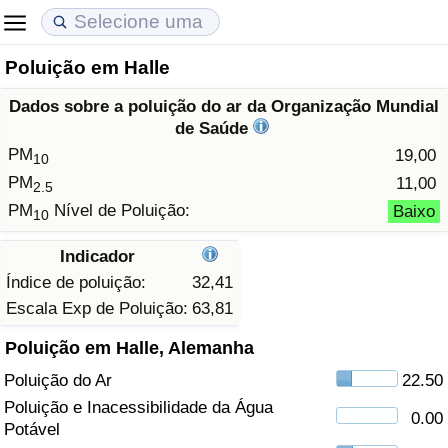
Poluição em Halle
Custo de Vida
Preços de Imóveis
Qualidade de Vida
Dados sobre a poluição do ar da Organização Mundial
Indicador de Custo de Vida (Atual)
Indicador de Preços de Imóveis (Atual)
Indicador de Qualidade de Vida
de Saúde
PM
19,00
10
Indicador de Custo de Vida
Indicador de Preços de Imóveis
Indicador de Qualidade de Vida (Atual)
PM
11,00
2.5
PM
Nível de Poluição:
Baixo
10
Indicador de Custo de Vida Por País
Indicador de Preços de Imóveis por País
Índice de qualidade de vida por país
Indicador
em Aqaba
Crime
Índice de poluição:
32,41
Escala Exp de Poluição:
63,81
Taxa do Indicador de Crime (Atual)
Poluição em Halle, Alemanha
Poluição do Ar
22.50
Indicador de Crime
Poluição e Inacessibilidade da Água
0.00
Potável
Índice de criminalidade por país