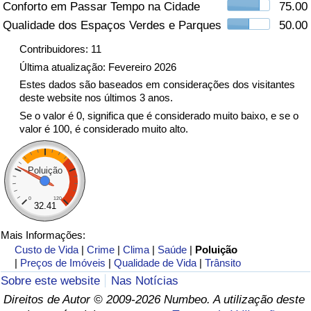
Conforto em Passar Tempo na Cidade
75.00
Qualidade dos Espaços Verdes e Parques
50.00
Indicador de Trânsito
Contribuidores: 11
Indicador de Trânsito (Atual)
Última atualização: Fevereiro 2026
Estes dados são baseados em considerações dos visitantes
deste website nos últimos 3 anos.
Indicador de Trânsito por País
Se o valor é 0, significa que é considerado muito baixo, e se o
valor é 100, é considerado muito alto.
Poluição
0
120
32.41
Mais Informações:
Custo de Vida
|
Crime
|
Clima
|
Saúde
|
Poluição
|
Preços de Imóveis
|
Qualidade de Vida
|
Trânsito
Sobre este website
Nas Notícias
Direitos de Autor © 2009-2026 Numbeo. A utilização deste