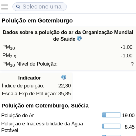
Poluição em Gotemburgo
Custo de Vida
Preços de Imóveis
Qualidade de Vida
Dados sobre a poluição do ar da Organização Mundial
Indicador de Custo de Vida (Atual)
Indicador de Preços de Imóveis (Atual)
Indicador de Qualidade de Vida
de Saúde
PM
-1,00
10
Indicador de Custo de Vida
Indicador de Preços de Imóveis
Indicador de Qualidade de Vida (Atual)
PM
-1,00
2.5
PM
Nível de Poluição:
?
10
Indicador de Custo de Vida Por País
Indicador de Preços de Imóveis por País
Índice de qualidade de vida por país
Indicador
em Aqaba
Crime
Índice de poluição:
22,30
Escala Exp de Poluição:
35,85
Taxa do Indicador de Crime (Atual)
Poluição em Gotemburgo, Suécia
Poluição do Ar
19.00
Indicador de Crime
Poluição e Inacessibilidade da Água
8.45
Potável
Índice de criminalidade por país