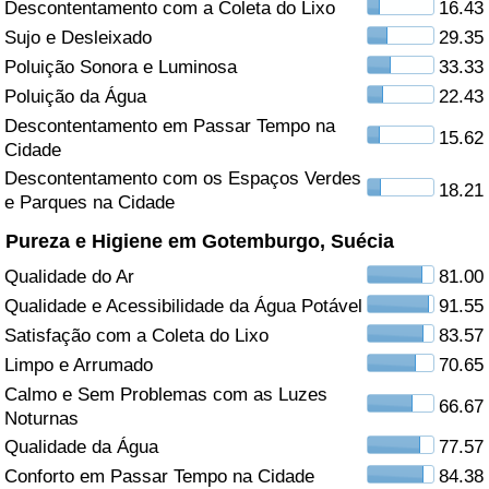
Descontentamento com a Coleta do Lixo
16.43
Sujo e Desleixado
29.35
Saúde
Poluição Sonora e Luminosa
33.33
Indicador de Saúde (Atual)
Poluição da Água
22.43
Descontentamento em Passar Tempo na
15.62
Cidade
Indicador de Saúde
Descontentamento com os Espaços Verdes
18.21
e Parques na Cidade
Indicador de Saúde por País
Pureza e Higiene em Gotemburgo, Suécia
Poluição
Qualidade do Ar
81.00
Qualidade e Acessibilidade da Água Potável
91.55
Indicador de Poluição (Atual)
Satisfação com a Coleta do Lixo
83.57
Limpo e Arrumado
70.65
Índice de poluição
Calmo e Sem Problemas com as Luzes
66.67
Noturnas
Indicador de Poluição por País
Qualidade da Água
77.57
Conforto em Passar Tempo na Cidade
84.38
Trânsito