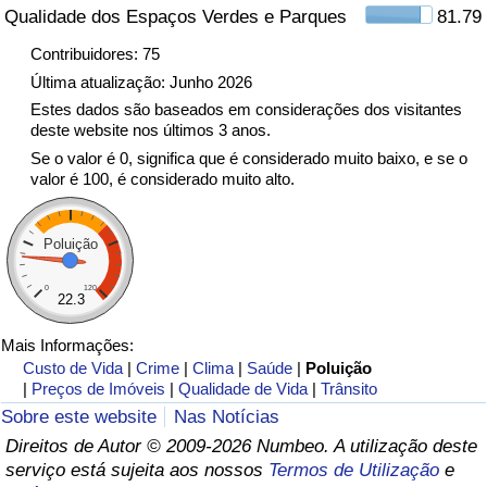
Qualidade dos Espaços Verdes e Parques
81.79
Indicador de Trânsito
Contribuidores: 75
Última atualização: Junho 2026
Indicador de Trânsito (Atual)
Estes dados são baseados em considerações dos visitantes
deste website nos últimos 3 anos.
Se o valor é 0, significa que é considerado muito baixo, e se o
Indicador de Trânsito por País
valor é 100, é considerado muito alto.
Poluição
0
120
22.3
Mais Informações:
Custo de Vida
|
Crime
|
Clima
|
Saúde
|
Poluição
|
Preços de Imóveis
|
Qualidade de Vida
|
Trânsito
Sobre este website
Nas Notícias
Direitos de Autor © 2009-2026 Numbeo. A utilização deste
serviço está sujeita aos nossos
Termos de Utilização
e