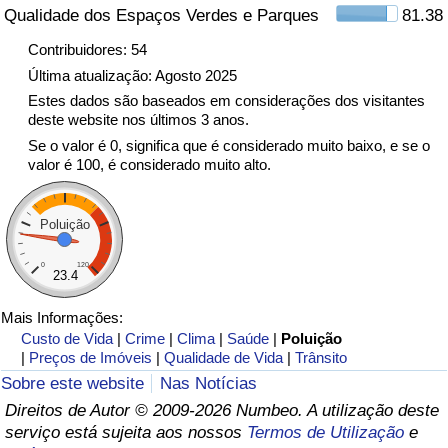
Qualidade dos Espaços Verdes e Parques
81.38
Indicador de Trânsito
Contribuidores: 54
Última atualização: Agosto 2025
Indicador de Trânsito (Atual)
Estes dados são baseados em considerações dos visitantes
deste website nos últimos 3 anos.
Se o valor é 0, significa que é considerado muito baixo, e se o
Indicador de Trânsito por País
valor é 100, é considerado muito alto.
Poluição
0
120
23.4
Mais Informações:
Custo de Vida
|
Crime
|
Clima
|
Saúde
|
Poluição
|
Preços de Imóveis
|
Qualidade de Vida
|
Trânsito
Sobre este website
Nas Notícias
Direitos de Autor © 2009-2026 Numbeo. A utilização deste
serviço está sujeita aos nossos
Termos de Utilização
e