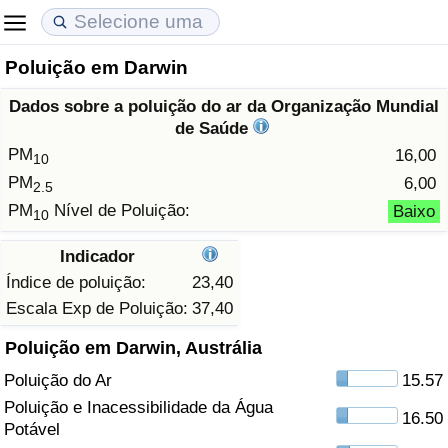
Poluição em Darwin
Custo de Vida
Preços de Imóveis
Qualidade de Vida
Dados sobre a poluição do ar da Organização Mundial
Indicador de Custo de Vida (Atual)
Indicador de Preços de Imóveis (Atual)
Indicador de Qualidade de Vida
de Saúde
PM
16,00
10
Indicador de Custo de Vida
Indicador de Preços de Imóveis
Indicador de Qualidade de Vida (Atual)
PM
6,00
2.5
PM
Nível de Poluição:
Baixo
10
Indicador de Custo de Vida Por País
Indicador de Preços de Imóveis por País
Índice de qualidade de vida por país
Indicador
em Aqaba
Crime
Índice de poluição:
23,40
Escala Exp de Poluição:
37,40
Taxa do Indicador de Crime (Atual)
Poluição em Darwin, Austrália
Poluição do Ar
15.57
Indicador de Crime
Poluição e Inacessibilidade da Água
16.50
Potável
Índice de criminalidade por país