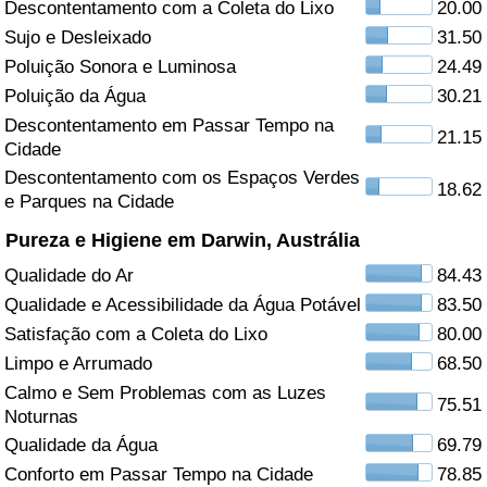
Descontentamento com a Coleta do Lixo
20.00
Sujo e Desleixado
31.50
Saúde
Poluição Sonora e Luminosa
24.49
Indicador de Saúde (Atual)
Poluição da Água
30.21
Descontentamento em Passar Tempo na
21.15
Cidade
Indicador de Saúde
Descontentamento com os Espaços Verdes
18.62
e Parques na Cidade
Indicador de Saúde por País
Pureza e Higiene em Darwin, Austrália
Poluição
Qualidade do Ar
84.43
Qualidade e Acessibilidade da Água Potável
83.50
Indicador de Poluição (Atual)
Satisfação com a Coleta do Lixo
80.00
Limpo e Arrumado
68.50
Índice de poluição
Calmo e Sem Problemas com as Luzes
75.51
Noturnas
Indicador de Poluição por País
Qualidade da Água
69.79
Conforto em Passar Tempo na Cidade
78.85
Trânsito