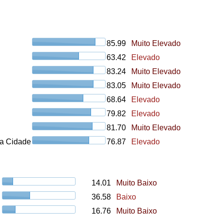
85.99
Muito Elevado
63.42
Elevado
83.24
Muito Elevado
83.05
Muito Elevado
68.64
Elevado
79.82
Elevado
81.70
Muito Elevado
a Cidade
76.87
Elevado
14.01
Muito Baixo
36.58
Baixo
16.76
Muito Baixo