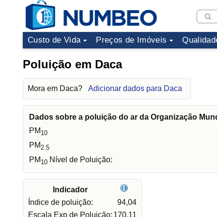
Custo de Vida
Preços de Imóveis
Qualidad
Poluição em Daca
Mora em Daca?
Adicionar dados para Daca
Dados sobre a poluição do ar da Organização Mun
PM
10
PM
2.5
PM
Nível de Poluição:
10
Indicador
Índice de poluição:
94,04
Escala Exp de Poluição:
170,11